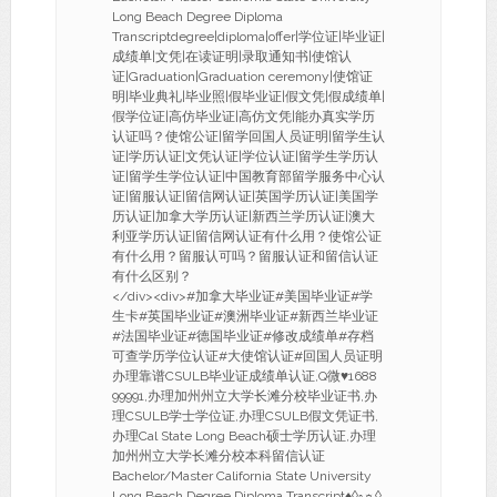
Long Beach Degree Diploma
Transcriptdegree|diploma|offer|学位证|毕业证|
成绩单|文凭|在读证明|录取通知书|使馆认
证|Graduation|Graduation ceremony|使馆证
明|毕业典礼|毕业照|假毕业证|假文凭|假成绩单|
假学位证|高仿毕业证|高仿文凭|能办真实学历
认证吗？使馆公证|留学回国人员证明|留学生认
证|学历认证|文凭认证|学位认证|留学生学历认
证|留学生学位认证|中国教育部留学服务中心认
证|留服认证|留信网认证|英国学历认证|美国学
历认证|加拿大学历认证|新西兰学历认证|澳大
利亚学历认证|留信网认证有什么用？使馆公证
有什么用？留服认可吗？留服认证和留信认证
有什么区别？
</div><div>#加拿大毕业证#美国毕业证#学
生卡#英国毕业证#澳洲毕业证#新西兰毕业证
#法国毕业证#德国毕业证#修改成绩单#存档
可查学历学位认证#大使馆认证#回国人员证明
办理靠谱CSULB毕业证成绩单认证,Q微♥1688
99991,办理加州州立大学长滩分校毕业证书,办
理CSULB学士学位证,办理CSULB假文凭证书,
办理Cal State Long Beach硕士学历认证,办理
加州州立大学长滩分校本科留信认证
Bachelor/Master California State University
Long Beach Degree Diploma Transcript♦◊◦☼◊