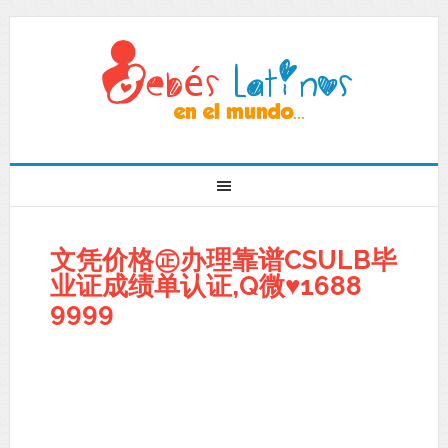
文凭价格㊣办理靠谱CSULB毕
业证成绩单认证,Q微♥1688
9999