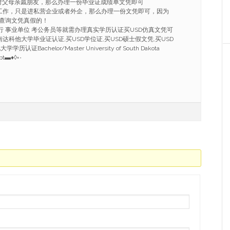
付父母亲戚朋友，那么办理一份毕业证成绩单文凭即可
工作，只是进私营企业或者外企，那么办理一份文凭即可，因为
查询文凭真假的！
行 事业单位 考公务员等就需办理真实学历认证买USD仿真文凭可
91,买南达科他大学毕业证认证,买USD学位证,买USD硕士假文凭,买USD
Bachelor/Master University of South Dakota
ipt▬♦◊◦۰