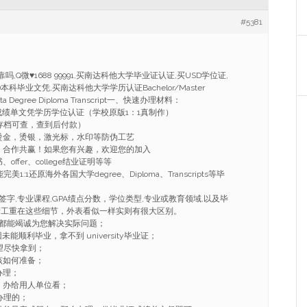
#5381
靠吗,Q微♥1688 99991,买南达科他大学毕业证认证,买USD学位证,
本科毕业文凭,买南达科他大学学历认证Bachelor/Master
Dakota Degree Diploma Transcript一、快速办理材料：
成绩单文凭学历学位认证（学校原版1：1真制作）
存档可查，查到后付款）
烫金，烫银，激光标，水印等防伪工艺
，合作共赢！如果您有兴趣，欢迎您的加入
ffer、college结业证明等等
:1还原海外各国大学degree、Diploma、Transcripts等毕
字,专业课程,GPA绩点分数，学位类型,专业或教育领域,以及毕
精工重在这些细节，外表看似一样实则有很大区别。
都能竭诚为您解决实际问题；
能顺利毕业，拿不到 university毕业证；
望尽快拿到；
该如何准备；
办理；
，办给用人单位看；
办理的；