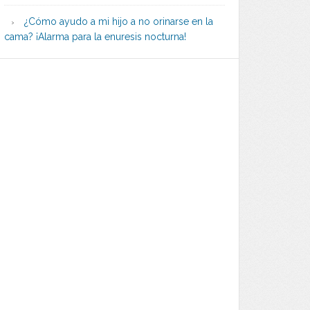
¿Cómo ayudo a mi hijo a no orinarse en la
cama? ¡Alarma para la enuresis nocturna!