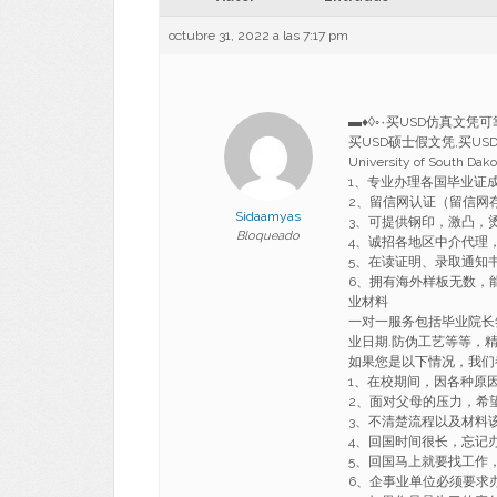
octubre 31, 2022 a las 7:17 pm
▬♦◊◦۰买USD仿真文凭可
买USD硕士假文凭,买USD
University of South 
1、专业办理各国毕业证
2、留信网认证（留信网
Sidaamyas
3、可提供钢印，激凸，
Bloqueado
4、诚招各地区中介代理
5、在读证明、录取通知书、o
6、拥有海外样板无数，能完美1
业材料
一对一服务包括毕业院长签
业日期.防伪工艺等等，
如果您是以下情况，我们
1、在校期间，因各种原因未
2、面对父母的压力，希
3、不清楚流程以及材料
4、回国时间很长，忘记
5、回国马上就要找工作
6、企事业单位必须要求