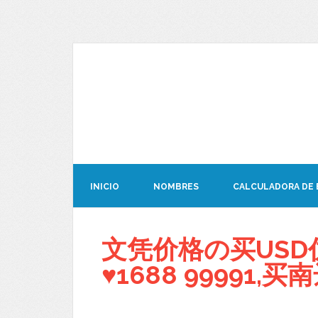
INICIO
NOMBRES
CALCULADORA DE
文凭价格の买USD
♥1688 99991,买