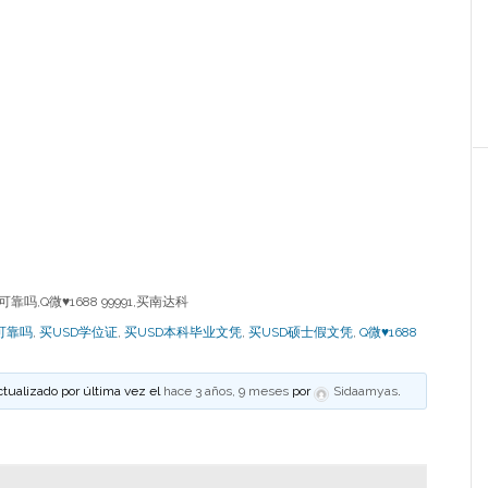
,Q微♥1688 99991,买南达科
可靠吗
,
买USD学位证
,
买USD本科毕业文凭
,
买USD硕士假文凭
,
Q微♥1688
ctualizado por última vez el
hace 3 años, 9 meses
por
Sidaamyas
.