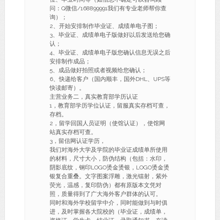
问：Q微信/168899991我们有专业老师帮你查
询）；
2、开始安排制作毕业证、成绩单电子图；
3、毕业证、成绩单电子版做好以后发送给您确
认；
4、毕业证、成绩单电子版您确认信息无误之后
安排制作成品；
5、成品做好拍照或者视频给您确认；
6、快递给客户（国内顺丰，国外DHL、UPS等
快读邮寄）。
主营业务二，真实教育部学历认证
1，教育部学历学位认证，留服真实存档可查，
存档。
2，留学回国人员证明（使馆认证），使馆网
站真实存档可查。
3，留信网认证学历，
我们对海外大学及学院的毕业证成绩单所使用
的材料，尺寸大小，防伪结构（包括：水印，
阴影底纹，钢印LOGO烫金烫银，LOGO烫金烫
银复合重叠。文字图案浮雕，激光镭射，紫外
荧光，温感，复印防伪）都有原版本文凭对
照，质量得到了广大海外客户群体的认可。
同时和海外学校留学中介，同时能做到与时俱
进，及时掌握各大院校的（毕业证，成绩单，