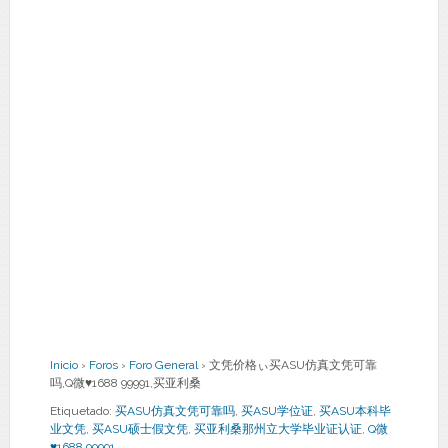
Inicio
›
Foros
›
Foro General
›
文凭价格ぃ买ASU仿真文凭可靠
吗,Q微♥1688 99991,买亚利桑
Etiquetado:
买ASU仿真文凭可靠吗
,
买ASU学位证
,
买ASU本科毕
业文凭
,
买ASU硕士假文凭
,
买亚利桑那州立大学毕业证认证
,
Q微
♥1688 99991