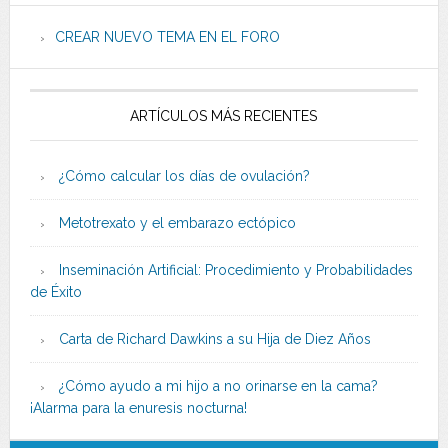
CREAR NUEVO TEMA EN EL FORO
ARTÍCULOS MÁS RECIENTES
¿Cómo calcular los días de ovulación?
Metotrexato y el embarazo ectópico
Inseminación Artificial: Procedimiento y Probabilidades
de Éxito
Carta de Richard Dawkins a su Hija de Diez Años
¿Cómo ayudo a mi hijo a no orinarse en la cama?
¡Alarma para la enuresis nocturna!