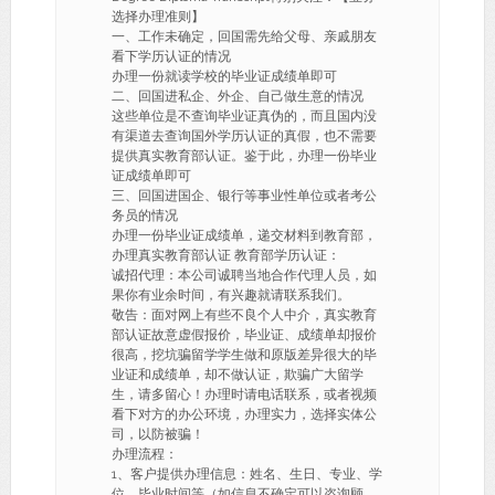
选择办理准则】
一、工作未确定，回国需先给父母、亲戚朋友
看下学历认证的情况
办理一份就读学校的毕业证成绩单即可
二、回国进私企、外企、自己做生意的情况
这些单位是不查询毕业证真伪的，而且国内没
有渠道去查询国外学历认证的真假，也不需要
提供真实教育部认证。鉴于此，办理一份毕业
证成绩单即可
三、回国进国企、银行等事业性单位或者考公
务员的情况
办理一份毕业证成绩单，递交材料到教育部，
办理真实教育部认证 教育部学历认证：
诚招代理：本公司诚聘当地合作代理人员，如
果你有业余时间，有兴趣就请联系我们。
敬告：面对网上有些不良个人中介，真实教育
部认证故意虚假报价，毕业证、成绩单却报价
很高，挖坑骗留学学生做和原版差异很大的毕
业证和成绩单，却不做认证，欺骗广大留学
生，请多留心！办理时请电话联系，或者视频
看下对方的办公环境，办理实力，选择实体公
司，以防被骗！
办理流程：
1、客户提供办理信息：姓名、生日、专业、学
位、毕业时间等（如信息不确定可以咨询顾