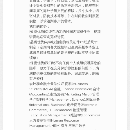
资格证，学生卡，结业证，录取通知书，在读
证明等相关材料）的版本更新信息，能够在时
间掌握的海外学历文凭的样版，尺寸大小，纸
张材质，防伪技术等等，并在时间收集到原版
实物，以求达到客户的需求。
我们的优势：
[效率优势]保证在约定的时间内完成任务，视频
语音电话查询完成进度。
[品质优势]与学校颁发的相关证件1:1纸质尺寸
制定（定期向各大院校毕业生购买版本毕业证
成绩单保证您拿到的是学校内部版本毕业证成
绩单）
[保密优势]我们绝不向任何个人或组织泄露您的
隐私，致力于在充分保护你隐私的前提下，为
您提供更优质的体验和服务。完成交易，删除
客户资料
会计和金融专业学位证 商科(Business
Studies).(MBA).金融(Finance Profession).会计
(Accounting).市场营销(Marketing Major).管理
学/管理科学(Management Science).国际商务
(International Business).电子商务(Electronic
Commerce、E-Commerce).物流管理
（Logistics Management).经济学(Economics).
人力资源管理(Human Resource
Management;HRM).数学与应用数学