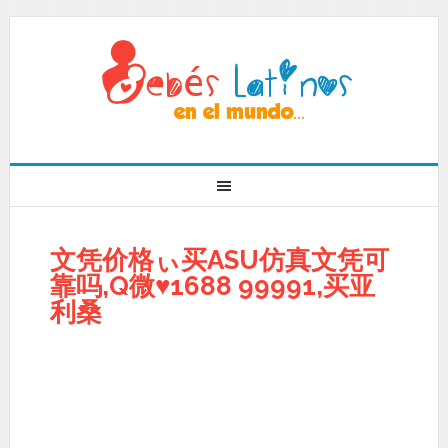
文凭价格ぃ买ASU仿真文凭可
靠吗,Q微♥1688 99991,买亚
利桑