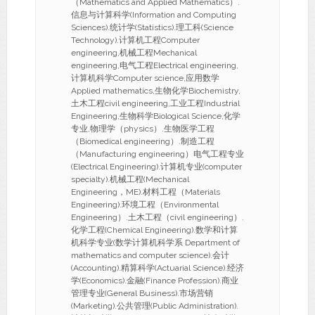
（Mathematics and Applied Mathematics）.
信息与计算科学(Information and Computing
Sciences).统计学(Statistics).理工科(Science
Technology).计算机工程Computer
engineering,机械工程Mechanical
engineering,电气工程Electrical engineering,
计算机科学Computer science,应用数学
Applied mathematics,生物化学Biochemistry,
土木工程civil engineering,工业工程Industrial
Engineering,生物科学Biological Science,化学
专业,物理学（physics）.生物医学工程
（Biomedical engineering）.制造工程
（Manufacturing engineering）电气工程专业
(Electrical Engineering).计算机专业(computer
specialty).机械工程(Mechanical
Engineering，ME).材料工程（Materials
Engineering).环境工程（Environmental
Engineering）.土木工程（civil engineering）.
化学工程(Chemical Engineering).数学和计算
机科学专业(数学计算机科学系 Department of
mathematics and computer science).会计
(Accounting).精算科学(Actuarial Science).经济
学(Economics).金融(Finance Profession).商业
管理专业(General Business).市场营销
(Marketing).公共管理(Public Administration).