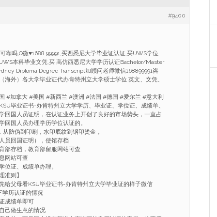
#9400
靠吗,Q微♥1688 99991,买西悉尼大学毕业证认证,买UWS学位
WS本科毕业文凭,买 高仿西悉尼大学学历认证Bachelor/Master
n Sydney Diploma Degree Transcript加顾问老师微信168899991咨
（海外）各大学毕业证代办肯特州立大学硕士学位 英文、文凭、
#加拿大 #美国 #新西兰 #澳洲 #法国 #德国 #爱尔兰 #意大利
KSU毕业证书-办肯特州立大学学历、毕业证、学位证、成绩单、
学回国人员证明，在认证业务上开创了良好的市场势头，一直占
学回国人员办理学历学位认证的。
，从防伪到印刷，水印底纹到钢印烫金，
人员回国证明），使馆存档
育部存档，教育部留服网站可查
息网站可查
学位证、成绩单办理。
理准则】
先给父母看KSU毕业证书-办肯特州立大学毕业证的样子微信
友看下学历认证的情况
证成绩单即可
自己做生意的情况