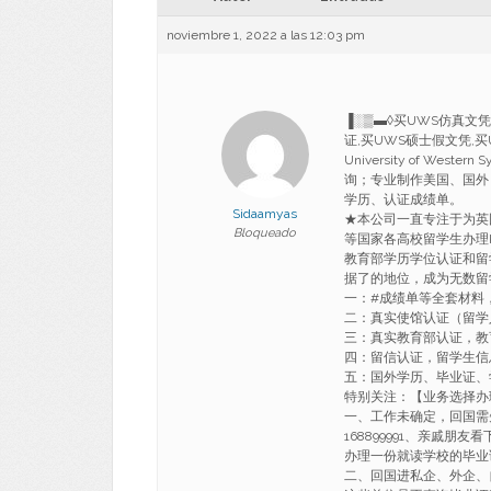
noviembre 1, 2022 a las 12:03 pm
▐░▒▬◊买UWS仿真文凭可
证,买UWS硕士假文凭,买U
University of Wester
询；专业制作美国、国外
学历、认证成绩单。
Sidaamyas
★本公司一直专注于为英国 
Bloqueado
等国家各高校留学生办理
教育部学历学位认证和留
据了的地位，成为无数留
一：#成绩单等全套材料
二：真实使馆认证（留学
三：真实教育部认证，教
四：留信认证，留学生信
五：国外学历、毕业证、
特别关注：【业务选择办
一、工作未确定，回国需
168899991、亲戚朋
办理一份就读学校的毕业
二、回国进私企、外企、