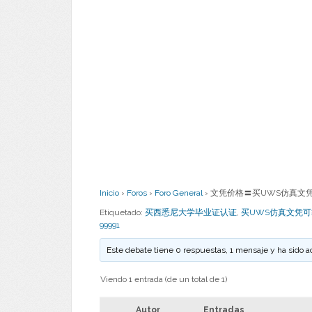
Inicio
›
Foros
›
Foro General
›
文凭价格〓买UWS仿真文凭可靠
Etiquetado:
买西悉尼大学毕业证认证
,
买UWS仿真文凭
99991
Este debate tiene 0 respuestas, 1 mensaje y ha sido a
Viendo 1 entrada (de un total de 1)
Autor
Entradas