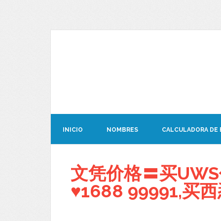
INICIO
NOMBRES
CALCULADORA DE
文凭价格〓买UWS
♥1688 99991,买