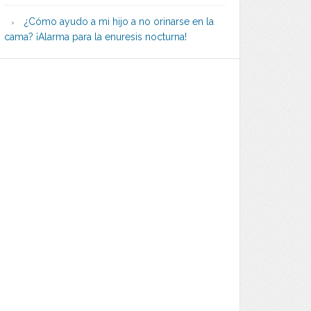
¿Cómo ayudo a mi hijo a no orinarse en la
cama? ¡Alarma para la enuresis nocturna!