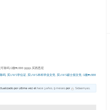
吗,Q微♥1688 99991,买西悉尼
可靠吗
,
买UWS学位证
,
买UWS本科毕业文凭
,
买UWS硕士假文凭
,
Q微♥1688
ctualizado por última vez el
hace 3 años, 9 meses
por
Sidaamyas
.