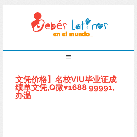
文凭价格】名校VIU毕业证成
绩单文凭,Q微♥1688 99991,
办温