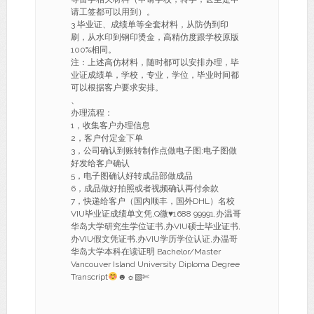
请工签都可以用到）。
3.毕业证、成绩单等全套材料，从防伪到印
刷，从水印到钢印烫金，高精仿度跟学校原版
100%相同。
注：上述高仿材料，随时都可以安排办理，毕
业证成绩单，学校，专业，学位，毕业时间都
可以根据客户要求安排。
、
办理流程：
1，收集客户办理信息
2，客户付定金下单
3，公司确认到账转制作点做电子图;电子图做
好发给客户确认
5，电子图确认好转成品部做成品
6，成品做好拍照或者视频确认再付余款
7，快递给客户（国内顺丰，国外DHL）名校
VIU毕业证成绩单文凭,Q微
♥
1688 99991,办温哥
华岛大学研究生学位证书,办VIU硕士毕业证书,
办VIU假文凭证书,办VIU学历学位认证,办温哥
华岛大学本科在读证明 Bachelor/Master
Vancouver Island University Diploma Degree
Transcript
☻☼▧✄