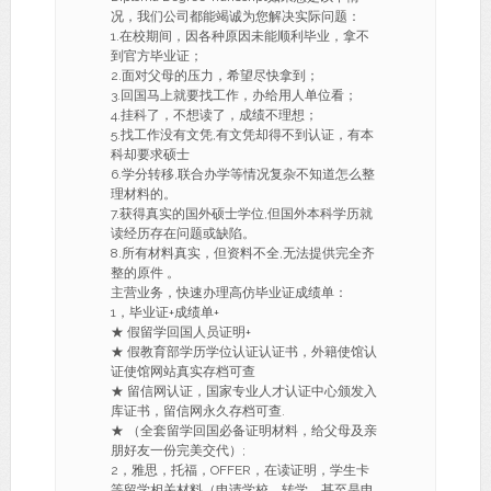
况，我们公司都能竭诚为您解决实际问题：
1.在校期间，因各种原因未能顺利毕业，拿不
到官方毕业证；
2.面对父母的压力，希望尽快拿到；
3.回国马上就要找工作，办给用人单位看；
4.挂科了，不想读了，成绩不理想；
5.找工作没有文凭,有文凭却得不到认证，有本
科却要求硕士
6.学分转移,联合办学等情况复杂不知道怎么整
理材料的。
7.获得真实的国外硕士学位,但国外本科学历就
读经历存在问题或缺陷。
8.所有材料真实，但资料不全,无法提供完全齐
整的原件 。
主营业务，快速办理高仿毕业证成绩单：
1，毕业证+成绩单+
★ 假留学回国人员证明+
★ 假教育部学历学位认证认证书，外籍使馆认
证使馆网站真实存档可查
★ 留信网认证，国家专业人才认证中心颁发入
库证书，留信网永久存档可查.
★ （全套留学回国必备证明材料，给父母及亲
朋好友一份完美交代）;
2，雅思，托福，OFFER，在读证明，学生卡
等留学相关材料（申请学校，转学，甚至是申