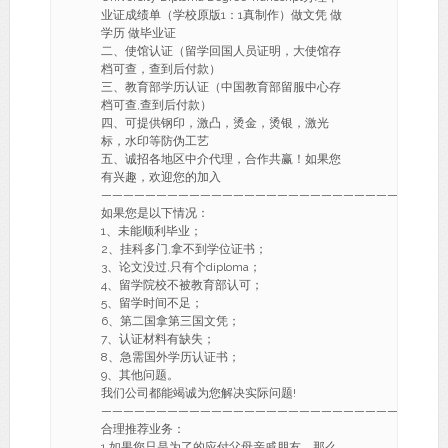
业证成绩单（学校原版1：1真制作）做文凭 做
学历 做毕业证
二、使馆认证（留学回国人员证明，大使馆存
档可查，查到后付款）
三、教育部学历认证（中国教育部留服中心存
档可查,查到后付款）
四、可提供钢印，激凸，烫金，烫银，激光
标，水印等防伪工艺
五、诚招各地区中介代理，合作共赢！如果您
有兴趣，欢迎您的加入
———————————————————————————-
如果您是以下情况：
1、未能顺利毕业；
2、挂科多门,拿不到学位证书；
3、论文没过,只有个diploma；
4、留学院校不被教育部认可；
5、留学时间不足；
6、第二国拿第三国文凭；
7、认证材料有缺失；
8、急需国外学历认证书；
9、其他问题。
我们公司都能竭诚为您解决实际问题!
———————————————————————————-
合理推荐业务：
1.如果您只是为了的应付父母亲戚朋友，那么