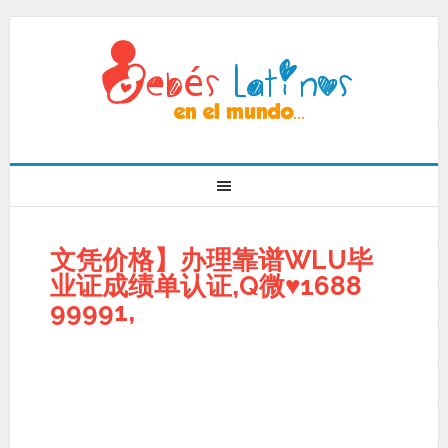
文凭价格】办理靠谱WLU毕
业证成绩单认证,Q微♥1688
99991,