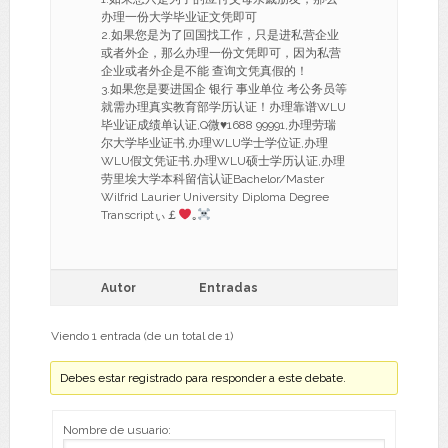
办理一份大学毕业证文凭即可
2.如果您是为了回国找工作，只是进私营企业
或者外企，那么办理一份文凭即可，因为私营
企业或者外企是不能 查询文凭真假的！
3.如果您是要进国企 银行 事业单位 考公务员等
就需办理真实教育部学历认证！办理靠谱WLU
毕业证成绩单认证,Q微
♥
1688 99991,办理劳瑞
尔大学毕业证书,办理WLU学士学位证,办理
WLU假文凭证书,办理WLU硕士学历认证,办理
劳里埃大学本科留信认证Bachelor/Master
Wilfrid Laurier University Diploma Degree
Transcriptぃ￡
｡
Autor
Entradas
Viendo 1 entrada (de un total de 1)
Debes estar registrado para responder a este debate.
Nombre de usuario: