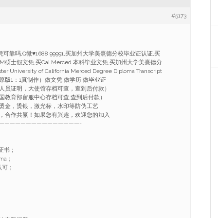
#5173
可靠吗,Q微♥1688 99991,买加州大学美熹德分校毕业证认证,买
买UCM硕士假文凭,买Cal Merced 本科毕业文凭,买加州大学美熹德分
niversity of California Merced Degree Diploma Transcript
版1：1真制作）做文凭 做学历 做毕业证
人员证明，大使馆存档可查，查到后付款）
国教育部留服中心存档可查,查到后付款）
烫金，烫银，激光标，水印等防伪工艺
，合作共赢！如果您有兴趣，欢迎您的加入
———————————————-
证书；
ma；
认可；
；
；