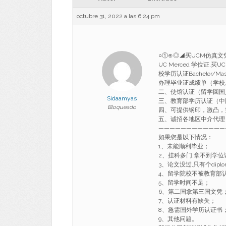
octubre 31, 2022 a las 6:24 pm
○①⊕◎◢买UCM仿真文凭
UC Merced 学位证,
校学历认证Bachelor/Master U
办理毕业证成绩单（学校原
二、使馆认证（留学回国
Sidaamyas
三、教育部学历认证（中
Bloqueado
四、可提供钢印，激凸，
五、诚招各地区中介代理
————————————
如果您是以下情况：
1、未能顺利毕业；
2、挂科多门,拿不到学位
3、论文没过,只有个diplo
4、留学院校不被教育部
5、留学时间不足；
6、第二国拿第三国文凭
7、认证材料有缺失；
8、急需国外学历认证书
9、其他问题。