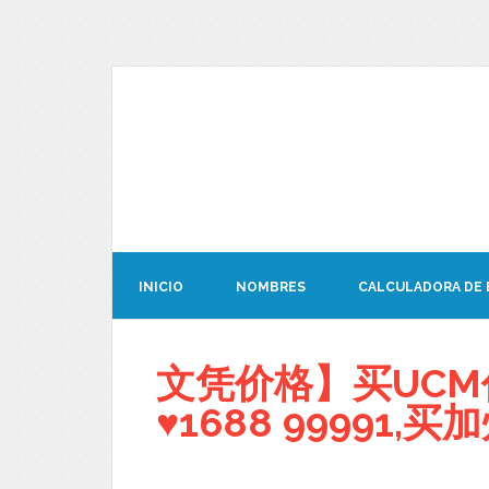
INICIO
NOMBRES
CALCULADORA DE
文凭价格】买UCM
♥1688 99991,买