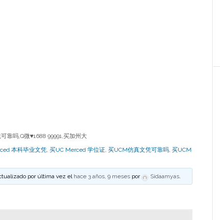
吗,Q微♥1688 99991,买加州大
erced 本科毕业文凭
,
买UC Merced 学位证
,
买UCM仿真文凭可靠吗
,
买UCM
ctualizado por última vez el
hace 3 años, 9 meses
por
Sidaamyas
.