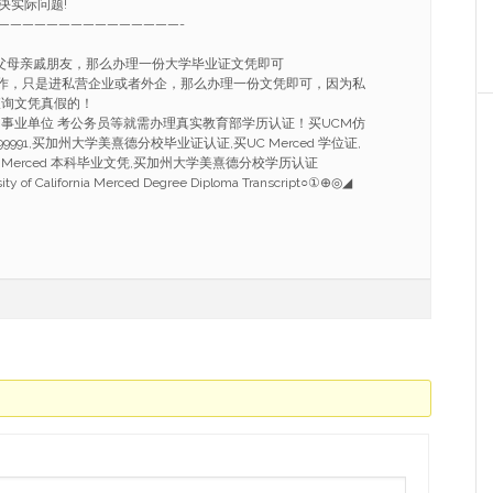
决实际问题!
———————————————-
付父母亲戚朋友，那么办理一份大学毕业证文凭即可
工作，只是进私营企业或者外企，那么办理一份文凭即可，因为私
查询文凭真假的！
行 事业单位 考公务员等就需办理真实教育部学历认证！买UCM仿
99991,买加州大学美熹德分校毕业证认证,买UC Merced 学位证,
l Merced 本科毕业文凭,买加州大学美熹德分校学历认证
ity of California Merced Degree Diploma Transcript○①⊕◎◢