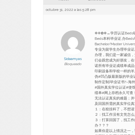
octubre 31, 2022 a las 5:28 pm
✲❈✿✲↔学历认证Beds研
Beds本科毕业证,办Be
Bachelor/Master Univer
专业为留学生办理毕业证
办理，我们是一家诚信，
Sidaamyas
们会跟您成为好朋友，在
Bloqueado
诺所有毕业证成绩单成品
印刷设备和学校一样的羊
伪#凹凸版最新版的毕业
制作定制|毕业证书!!~
#国外真实学位认证#使馆
绩单#网上存档永久可查
无法认证真实的难题；并
及回国所需的真实学位真
１：在校挂科了，不想读
２：找工作没有文凭怎么
３：打算回国了，找工作
办？？？
如果你是以上情况之一，