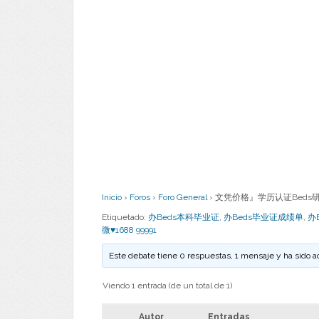
Inicio
›
Foros
›
Foro General
›
文凭价格』学历认证Beds研究生
Etiquetado:
办Beds本科毕业证
,
办Beds毕业证成绩单
,
办
微♥1688 99991
Este debate tiene 0 respuestas, 1 mensaje y ha sido a
Viendo 1 entrada (de un total de 1)
Autor
Entradas