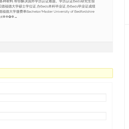
各种材料.帮你解决国外学历认证难题。学历认证Beds研究生假
91,办贝德福德大学硕士学位证,办Beds本科毕业证,办Beds毕业证成绩
学缴费单Bachelor/Master University of Bedfordshire
cript✲❈✿✲↔