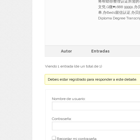
将帮助你整理认证所需的
文凭,Q微♥1688 999
单,办Beds留信认证,办贝德福德大
Diploma Degree Trans
Autor
Entradas
Viendo 1 entrada (de un total de 1)
Debes estar registrado para responder a este debate.
Nombre de usuario:
Contraseña:
Recordar mi contraseña