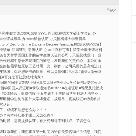
#4954
究生假文凭,Q微♥1688 99991,办贝德福德大学硕士学位证,办
ds毕业证成绩单,办Beds留信认证,办贝德福德大学缴费单
sity of Bedfordshire Diploma Degree Transcript微信168899991】
成绩单+回国证明+学历认证【100%存档可查】留学全套申请材料
负责为留学回国工作的留学生做认证的公司，只要您找我们，我
合作过程中您会发现我们的诚意，发现我们的责任心。本公司承
全部按照学校原版工艺对照一比一制作，公司采用的是高端进口
皮纸张，保证您证书的质量，可以提供钢印#水印#烫金#激光防
证#百分之百让您绝对满意！
海外回国的同学定制毕业证#真实认证#毕业证#学位证书#使馆公证
留学回国人员证明#录取通知书#Offer #在读证明#雅思及托福成
！[实体经营，值得信赖]十五年致力于帮助留学生解决无法毕业，
帮助留学生制作国外大学毕业证，成绩单，真实认证#成绩单以
实认证。
了，成绩不理想怎么办？？？
办？有本科却要求硕士又怎么办？
的时候，需要提供认证，有文凭却得不到认证。又该怎么
请联系我们，我们将在第一时间内给你免费咨询相关信息。我们