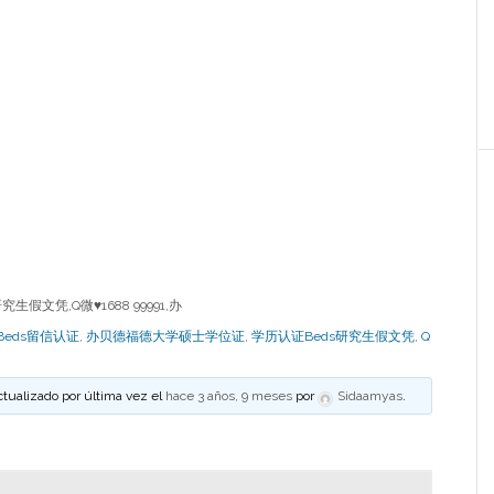
假文凭,Q微♥1688 99991,办
Beds留信认证
,
办贝德福德大学硕士学位证
,
学历认证Beds研究生假文凭
,
Q
ctualizado por última vez el
hace 3 años, 9 meses
por
Sidaamyas
.