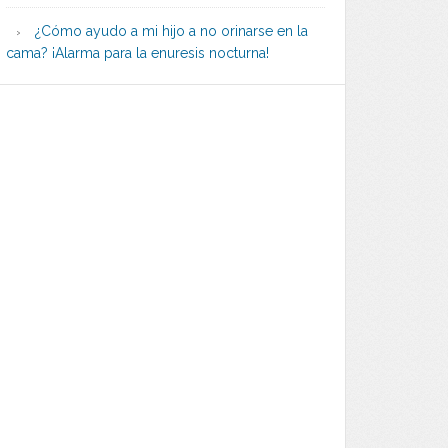
¿Cómo ayudo a mi hijo a no orinarse en la
cama? ¡Alarma para la enuresis nocturna!