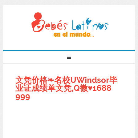
文凭价格❧名校UWindsor毕
业证成绩单文凭,Q微♥1688
999