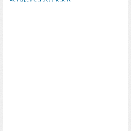
¡Alarma para la enuresis nocturna!