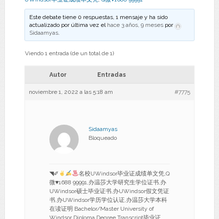
Este debate tiene 0 respuestas, 1 mensaje y ha sido
actualizado por última vez el
hace 3 años, 9 meses
por
Sidaamyas
.
Viendo 1 entrada (de un total de 1)
Autor
Entradas
noviembre 1, 2022 a las 5:18 am
#7775
Sidaamyas
Bloqueado
◥✐
名校UWindsor毕业证成绩单文凭,Q
微
♥
1688 99991,办温莎大学研究生学位证书,办
UWindsor硕士毕业证书,办UWindsor假文凭证
书,办UWindsor学历学位认证,办温莎大学本科
在读证明 Bachelor/Master University of
Windsor Diploma Degree Transcript毕业证、