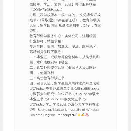
成绩单、学历、文凭、认证】办理服务联系
【QQ微信168899991】
办理（和学校版本一模一样的）:文凭毕业证成
绩单+《录取通知书&在读证明》，教育部学历
认证，留学回国证明,录取通知书，Offer，在读
证明。
教育部留学服务中心：实体公司，注册经营，
行业标杆，精益求精！
专注英国、美国、加拿大、澳洲、欧洲地区，
高精端提供以下服务：
一：毕业证、成绩单等全套材料，从防伪到印
刷，水印底纹到钢印烫金，
二：真实外籍使馆认证（假留学人员回国证
明），使馆存档
三：高仿教育部认证书
四：留信认证，留学生信息网站永久可查名校
UWindsor毕业证成绩单文凭,Q微
♥
1688 99991,
办温莎大学研究生学位证书,办UWindsor硕士
毕业证书,办UWindsor假文凭证书,办
UWindsor学历学位认证,办温莎大学本科在读
证明 Bachelor/Master University of Windsor
Diploma Degree Transcript◥✐