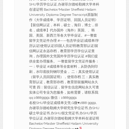
SHU学历学位认证,办谢菲尔德哈勒姆大学本科
在读证明 Bachelor/Master Sheffield Hallam
University Diploma Degree Transcript原版制
作《大学成绩单、学历证明、回国人员证明》
【留信网认证，本科，硕士，海归，博士，排
名，成绩单】代办国外（海外）英国、、韩
国、美国、新西兰等各大学毕业证。#一整套
留学文凭证件办理 #——包含毕业证|成绩单|学
历认证|使馆认证|归国人员证明|教育部认证|留
信网认证永远存档，教育部学历学位认证查
询，办理国外文凭国外学历学位认证 #我们提
供全套办理服务。 一整套留学文凭证件服务：
一：毕业证 #成绩单等全套材料，从防伪到印
刷，水印底纹到钢印烫金， 二：真实使馆认证
（留学人员回国证明），使馆存档 三：真实教
育部认证，教育部存档，教育部留服网站永久
可查 四：留信认证，留学生信息网站永久可查
实体公司专业为您服务，如有需要，请联系我:
qq:168899991 微信：168899991
名校SHU毕业证成绩单文凭,Q微
♥
1688 99991,
办谢菲尔德哈勒姆大学研究生学位证书,办SHU
硕士毕业证书,办SHU假文凭证书,办SHU学历
学位认证,办谢菲尔德哈勒姆大学本科在读证明
Bachelor/Master Sheffield Hallam University
Diploma Degree Transcript◦☼
♠
♣