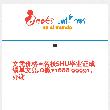
文凭价格❧名校SHU毕业证成
绩单文凭,Q微♥1688 99991,
办谢