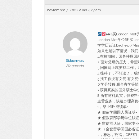
noviembre 7, 2022 a las 4:27 am
♠
♣
☇买London M
London Met学位证,买
学学历认证Bachelor/Master 
如果您是以下情况，我们
1.在校期间，因各种原
Sidaamyas
2.面对父母的压力，希
Bloqueado
3.回国马上就要找工作
4.挂科了，不想读了，成
5.找工作没有文凭,有文
6.学分转移,联合办学等
7.获得真实的国外硕士
8.所有材料真实，但资料
主营业务，快速办理高仿
1，毕业证+成绩单+
★ 假留学回国人员证明+
★ 假教育部学历学位认
★ 留信网认证，国家专
★ （全套留学回国必备
2，雅思，托福，OFF