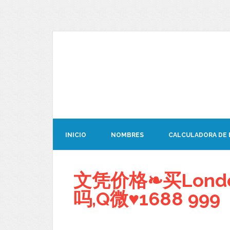
INICIO
NOMBRES
CALCULADORA DE
文凭价格❧买Lond
吗,Q微♥1688 999