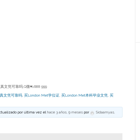
真文凭可靠吗,Q微♥1688 999
t仿真文凭可靠吗
,
买London Met学位证
,
买London Met本科毕业文凭
,
买
ctualizado por última vez el
hace 3 años, 9 meses
por
Sidaamyas
.