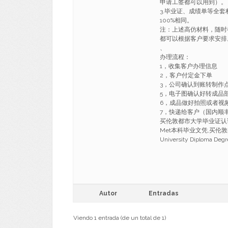
申请工签都可以用到）。
3.毕业证、成绩单等全
100%相同。
注：上述高仿材料，随时
都可以根据客户要求安排
、
办理流程：
1，收集客户办理信息
2，客户付定金下单
3，公司确认到账转制作
5，电子图确认好转成品
6，成品做好拍照或者视
7，快递给客户（国内顺丰，
买伦敦都市大学毕业证认证,买L
Met本科毕业文凭,买伦敦都市大学
University Diploma Degr
Autor
Entradas
Viendo 1 entrada (de un total de 1)