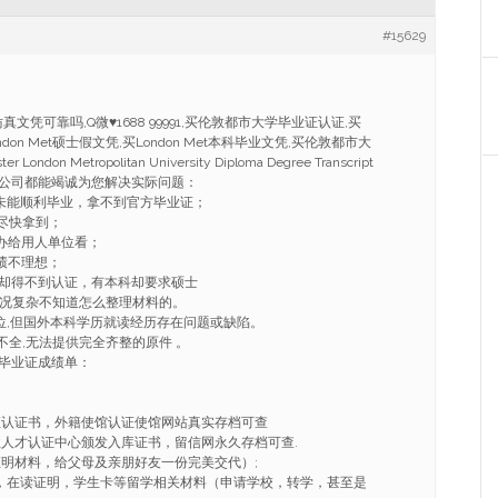
#15629
et仿真文凭可靠吗,Q微
♥
1688 99991,买伦敦都市大学毕业证认证,买
London Met硕士假文凭,买London Met本科毕业文凭,买伦敦都市大
London Metropolitan University Diploma Degree Transcript
公司都能竭诚为您解决实际问题：
因未能顺利毕业，拿不到官方毕业证；
望尽快拿到；
，办给用人单位看；
绩不理想；
凭却得不到认证，有本科却要求硕士
情况复杂不知道怎么整理材料的。
学位,但国外本科学历就读经历存在问题或缺陷。
不全,无法提供完全齐整的原件 。
毕业证成绩单：
证认证书，外籍使馆认证使馆网站真实存档可查
业人才认证中心颁发入库证书，留信网永久存档可查.
证明材料，给父母及亲朋好友一份完美交代）;
ER，在读证明，学生卡等留学相关材料（申请学校，转学，甚至是