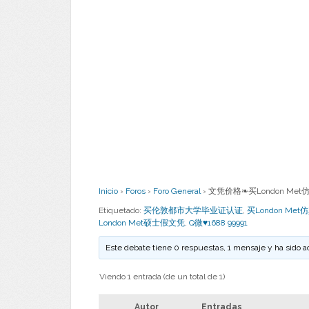
Inicio
›
Foros
›
Foro General
›
文凭价格❧买London Met仿
Etiquetado:
买伦敦都市大学毕业证认证
,
买London Me
London Met硕士假文凭
,
Q微♥1688 99991
Este debate tiene 0 respuestas, 1 mensaje y ha sido a
Viendo 1 entrada (de un total de 1)
Autor
Entradas