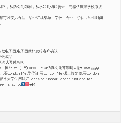
套材料，从防伪到印刷，从水印到钢印烫金，高精仿度跟学校原版
都可以安排办理，毕业证成绩单，学校，专业，学位，毕业时间
。
点做电子图;电子图做好发给客户确认
部做成品
频确认再付余款
国外DHL）买London Met仿真文凭可靠吗,Q微
♥
1688 99991,
ondon Met学位证,买London Met硕士假文凭,买London
学历认证Bachelor/Master London Metropolitan
ee Transcript
♠
♣
☇