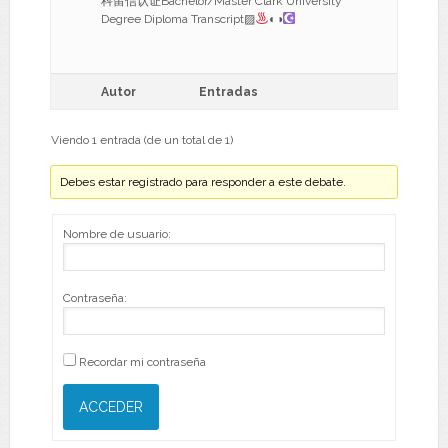
科留信认证Bachelor/Master Clark University
Degree Diploma Transcript▨
◐◑
Autor
Entradas
Viendo 1 entrada (de un total de 1)
Debes estar registrado para responder a este debate.
Nombre de usuario:
Contraseña:
Recordar mi contraseña
ACCEDER