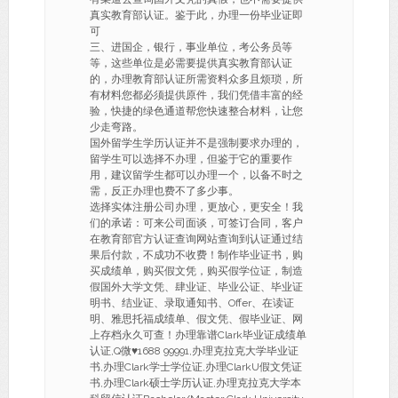
真实教育部认证。鉴于此，办理一份毕业证即
可
三、进国企，银行，事业单位，考公务员等
等，这些单位是必需要提供真实教育部认证
的，办理教育部认证所需资料众多且烦琐，所
有材料您都必须提供原件，我们凭借丰富的经
验，快捷的绿色通道帮您快速整合材料，让您
少走弯路。
国外留学生学历认证并不是强制要求办理的，
留学生可以选择不办理，但鉴于它的重要作
用，建议留学生都可以办理一个，以备不时之
需，反正办理也费不了多少事。
选择实体注册公司办理，更放心，更安全！我
们的承诺：可来公司面谈，可签订合同，客户
在教育部官方认证查询网站查询到认证通过结
果后付款，不成功不收费！制作毕业证书，购
买成绩单，购买假文凭，购买假学位证，制造
假国外大学文凭、肆业证、毕业公证、毕业证
明书、结业证、录取通知书、Offer、在读证
明、雅思托福成绩单、假文凭、假毕业证、网
上存档永久可查！办理靠谱Clark毕业证成绩单
认证,Q微
♥
1688 99991,办理克拉克大学毕业证
书,办理Clark学士学位证,办理ClarkU假文凭证
书,办理Clark硕士学历认证,办理克拉克大学本