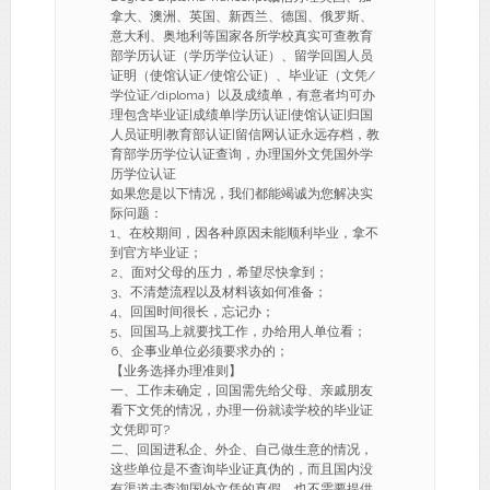
拿大、澳洲、英国、新西兰、德国、俄罗斯、
意大利、奥地利等国家各所学校真实可查教育
部学历认证（学历学位认证）、留学回国人员
证明（使馆认证/使馆公证）、毕业证（文凭/
学位证/diploma）以及成绩单，有意者均可办
理包含毕业证|成绩单|学历认证|使馆认证|归国
人员证明|教育部认证|留信网认证永远存档，教
育部学历学位认证查询，办理国外文凭国外学
历学位认证
如果您是以下情况，我们都能竭诚为您解决实
际问题：
1、在校期间，因各种原因未能顺利毕业，拿不
到官方毕业证；
2、面对父母的压力，希望尽快拿到；
3、不清楚流程以及材料该如何准备；
4、回国时间很长，忘记办；
5、回国马上就要找工作，办给用人单位看；
6、企事业单位必须要求办的；
【业务选择办理准则】
一、工作未确定，回国需先给父母、亲戚朋友
看下文凭的情况，办理一份就读学校的毕业证
文凭即可?
二、回国进私企、外企、自己做生意的情况，
这些单位是不查询毕业证真伪的，而且国内没
有渠道去查询国外文凭的真假，也不需要提供