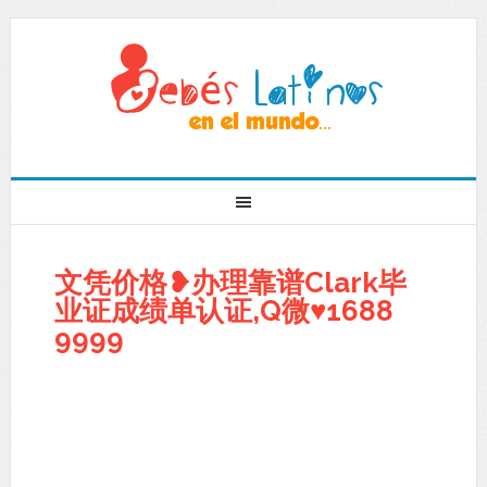
文凭价格❥办理靠谱Clark毕
业证成绩单认证,Q微♥1688
9999