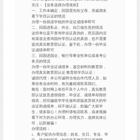
关注：【业务选择办理准则】
一、工作未确定，回国需先给父母、亲戚朋友
看下学历认证的情况
办理一份就读学校的毕业证成绩单即可
二、回国进私企、外企、自己做生意的情况
这些单位是不查询毕业证真伪的，而且国内没
有渠道去查询国外学历认证的真假，也不需要
提供真实教育部认证。鉴于此，办理一份毕业
证成绩单即可
三、回国进国企、银行等事业性单位或者考公
务员的情况
办理一份毕业证成绩单，递交材料到教育部，
办理真实教育部认证 教育部学历认证：
诚招代理：本公司诚聘当地合作代理人员，如
果你有业余时间，有兴趣就请联系我们。
敬告：面对网上有些不良个人中介，真实教育
部认证故意虚假报价，毕业证、成绩单却报价
很高，挖坑骗留学学生做和原版差异很大的毕
业证和成绩单，却不做认证，欺骗广大留学
生，请多留心！办理时请电话联系，或者视频
看下对方的办公环境，办理实力，选择实体公
司，以防被骗！
办理流程：
1、客户提供办理信息：姓名、生日、专业、学