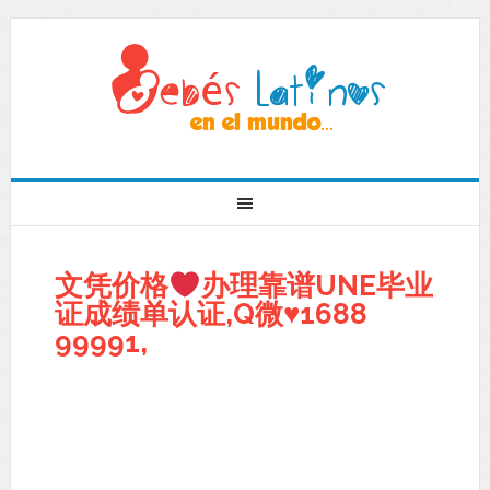
文凭价格
办理靠谱UNE毕业
证成绩单认证,Q微
♥
1688
99991,