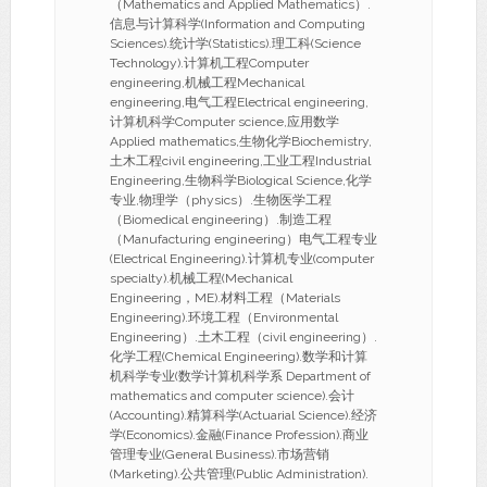
（Mathematics and Applied Mathematics）.
信息与计算科学(Information and Computing
Sciences).统计学(Statistics).理工科(Science
Technology).计算机工程Computer
engineering,机械工程Mechanical
engineering,电气工程Electrical engineering,
计算机科学Computer science,应用数学
Applied mathematics,生物化学Biochemistry,
土木工程civil engineering,工业工程Industrial
Engineering,生物科学Biological Science,化学
专业,物理学（physics）.生物医学工程
（Biomedical engineering）.制造工程
（Manufacturing engineering）电气工程专业
(Electrical Engineering).计算机专业(computer
specialty).机械工程(Mechanical
Engineering，ME).材料工程（Materials
Engineering).环境工程（Environmental
Engineering）.土木工程（civil engineering）.
化学工程(Chemical Engineering).数学和计算
机科学专业(数学计算机科学系 Department of
mathematics and computer science).会计
(Accounting).精算科学(Actuarial Science).经济
学(Economics).金融(Finance Profession).商业
管理专业(General Business).市场营销
(Marketing).公共管理(Public Administration).