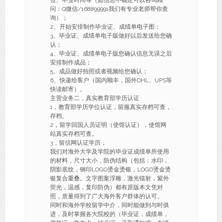
位、毕业时间等（如信息不确定可以咨询顾
问：Q微信/168899991我们有专业老师帮你查
询）；
2、开始安排制作毕业证、成绩单电子图；
3、毕业证、成绩单电子版做好以后发送给您确
认；
4、毕业证、成绩单电子版您确认信息无误之后
安排制作成品；
5、成品做好拍照或者视频给您确认；
6、快递给客户（国内顺丰，国外DHL、UPS等
快读邮寄）。
主营业务二，真实教育部学历认证
1，教育部学历学位认证，留服真实存档可查，
存档。
2，留学回国人员证明（使馆认证），使馆网
站真实存档可查。
3，留信网认证学历，
我们对海外大学及学院的毕业证成绩单所使用
的材料，尺寸大小，防伪结构（包括：水印，
阴影底纹，钢印LOGO烫金烫银，LOGO烫金烫
银复合重叠。文字图案浮雕，激光镭射，紫外
荧光，温感，复印防伪）都有原版本文凭对
照，质量得到了广大海外客户群体的认可。
同时和海外学校留学中介，同时能做到与时俱
进，及时掌握各大院校的（毕业证，成绩单，