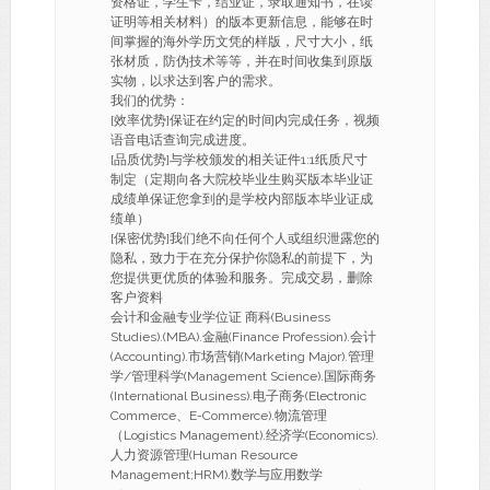
资格证，学生卡，结业证，录取通知书，在读
证明等相关材料）的版本更新信息，能够在时
间掌握的海外学历文凭的样版，尺寸大小，纸
张材质，防伪技术等等，并在时间收集到原版
实物，以求达到客户的需求。
我们的优势：
[效率优势]保证在约定的时间内完成任务，视频
语音电话查询完成进度。
[品质优势]与学校颁发的相关证件1:1纸质尺寸
制定（定期向各大院校毕业生购买版本毕业证
成绩单保证您拿到的是学校内部版本毕业证成
绩单）
[保密优势]我们绝不向任何个人或组织泄露您的
隐私，致力于在充分保护你隐私的前提下，为
您提供更优质的体验和服务。完成交易，删除
客户资料
会计和金融专业学位证 商科(Business
Studies).(MBA).金融(Finance Profession).会计
(Accounting).市场营销(Marketing Major).管理
学/管理科学(Management Science).国际商务
(International Business).电子商务(Electronic
Commerce、E-Commerce).物流管理
（Logistics Management).经济学(Economics).
人力资源管理(Human Resource
Management;HRM).数学与应用数学