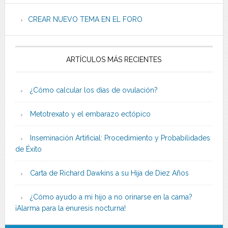
CREAR NUEVO TEMA EN EL FORO
ARTÍCULOS MÁS RECIENTES
¿Cómo calcular los días de ovulación?
Metotrexato y el embarazo ectópico
Inseminación Artificial: Procedimiento y Probabilidades
de Éxito
Carta de Richard Dawkins a su Hija de Diez Años
¿Cómo ayudo a mi hijo a no orinarse en la cama?
¡Alarma para la enuresis nocturna!