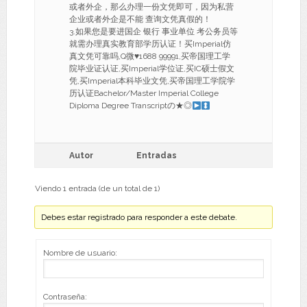
或者外企，那么办理一份文凭即可，因为私营
企业或者外企是不能 查询文凭真假的！
3.如果您是要进国企 银行 事业单位 考公务员等
就需办理真实教育部学历认证！买Imperial仿
真文凭可靠吗,Q微
♥
1688 99991,买帝国理工学
院毕业证认证,买Imperial学位证,买IC硕士假文
凭,买Imperial本科毕业文凭,买帝国理工学院学
历认证Bachelor/Master Imperial College
Diploma Degree Transcriptの★◎
Autor
Entradas
Viendo 1 entrada (de un total de 1)
Debes estar registrado para responder a este debate.
Nombre de usuario:
Contraseña: