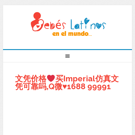
文凭价格
买Imperial仿真文
凭可靠吗,Q微
♥
1688 99991