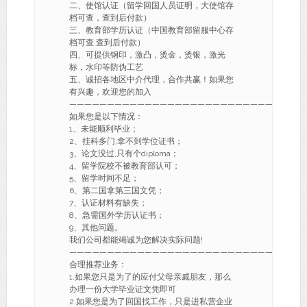
二、使馆认证（留学回国人员证明，大使馆存
档可查，查到后付款）
三、教育部学历认证（中国教育部留服中心存
档可查,查到后付款）
四、可提供钢印，激凸，烫金，烫银，激光
标，水印等防伪工艺
五、诚招各地区中介代理，合作共赢！如果您
有兴趣，欢迎您的加入
———————————————————————————-
如果您是以下情况：
1、未能顺利毕业；
2、挂科多门,拿不到学位证书；
3、论文没过,只有个diploma；
4、留学院校不被教育部认可；
5、留学时间不足；
6、第二国拿第三国文凭；
7、认证材料有缺失；
8、急需国外学历认证书；
9、其他问题。
我们公司都能竭诚为您解决实际问题!
———————————————————————————-
合理推荐业务：
1.如果您只是为了的应付父母亲戚朋友，那么
办理一份大学毕业证文凭即可
2.如果您是为了回国找工作，只是进私营企业