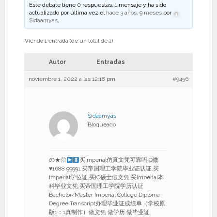
Este debate tiene 0 respuestas, 1 mensaje y ha sido
actualizado por última vez el
hace 3 años, 9 meses
por
Sidaamyas
.
Viendo 1 entrada (de un total de 1)
Autor
Entradas
noviembre 1, 2022 a las 12:18 pm
#9456
Sidaamyas
Bloqueado
の★◎
买Imperial仿真文凭可靠吗,Q微
♥
1688 99991,买帝国理工学院毕业证认证,买
Imperial学位证,买IC硕士假文凭,买Imperial本
科毕业文凭,买帝国理工学院学历认证
Bachelor/Master Imperial College Diploma
Degree Transcript办理毕业证成绩单（学校原
版1：1真制作）做文凭 做学历 做毕业证