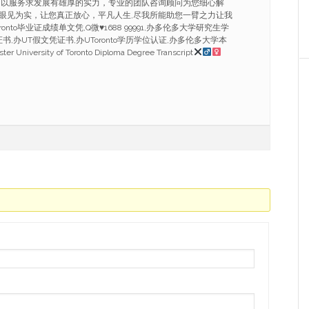
.以服务求发展有雄厚的实力，专业的团队咨询顾问为您细心解
眼见为实，让您真正放心，平凡人生,尽我所能助您一臂之力让我
ronto毕业证成绩单文凭,Q微
♥
1688 99991,办多伦多大学研究生学
证书,办UT假文凭证书,办UToronto学历学位认证,办多伦多大学本
University of Toronto Diploma Degree Transcript