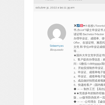
octubre 31, 2022 a las 11:35 am
♥
☏名校UToron
书,办UofT硕士毕业证书
读证明 Bachelor/Master U
办理毕业证、成绩单、使
Offer、在读证明、雅
Sidaamyas
文凭 和 学位#毕业证成绩
Bloqueado
等……
★国外大学文凭学历证书
1、客户提供办理信息：
问：Q微信/1688999
2、开始安排制作毕业证
3、毕业证、成绩单电子
4、毕业证、成绩单电子
5、成品做好拍照或者视
6、快递给客户（国内顺丰
◆ — — 制作工艺 【高仿
★★凭借多年的制作经验
版，uv版等防伪技术一
◆ — — -公司理念 【诚