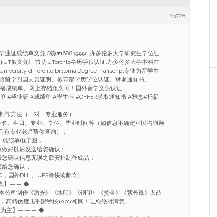
#3728
to毕业证成绩单文凭,Q微
♥
1688 99991,办多伦多大学研究生学位证
,办UT假文凭证书,办UToronto学历学位认证,办多伦多大学本科在
niversity of Toronto Diploma Degree Transcript专业为留学生
馆留学回国人员证明、教育部学历学位认证、录取通知书、
思托福成绩单、网上存档永久可！国外留学文凭认证
单 #毕业証 #成绩单 #學生卡 #OFFER录取通知书 #雅思#托福
制作方法（一对一专业服务）
姓名、生日、专业、学位、毕业时间等（如信息不确定可以咨询顾
91我们有专业老师帮你查询）；
、成绩单电子图；
版做好以后发送给您确认；
版您确认信息无误之后安排制作成品；
频给您确认；
，国外DHL、UPS等快读邮寄）
真】— — ◆
本公司制作《激光》《水印》《钢印》《烫金》《紫外线》凹凸
流，高精仿度几乎跟学校100%相同！让您绝对满意。
信为主】— — — ◆