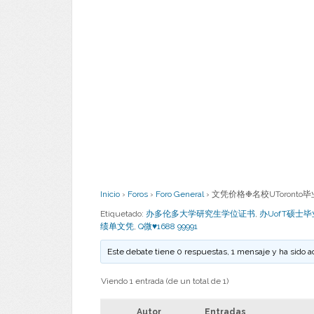
Inicio
›
Foros
›
Foro General
›
文凭价格❉名校UToronto毕
Etiquetado:
办多伦多大学研究生学位证书
,
办UofT硕士
绩单文凭
,
Q微♥1688 99991
Este debate tiene 0 respuestas, 1 mensaje y ha sido a
Viendo 1 entrada (de un total de 1)
Autor
Entradas