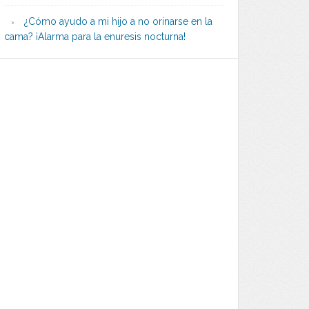
¿Cómo ayudo a mi hijo a no orinarse en la
cama? ¡Alarma para la enuresis nocturna!