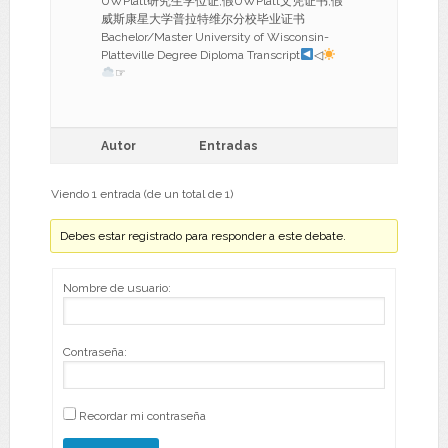
UWPlatt研究生学位证,假UWPlatt文凭证书,假
威斯康星大学普拉特维尔分校毕业证书
Bachelor/Master University of Wisconsin-
Platteville Degree Diploma Transcript
◁
☞
Autor
Entradas
Viendo 1 entrada (de un total de 1)
Debes estar registrado para responder a este debate.
Nombre de usuario:
Contraseña:
Recordar mi contraseña