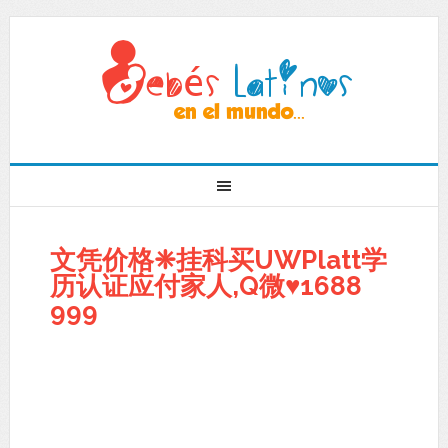
文凭价格❈挂科买UWPlatt学
历认证应付家人,Q微♥1688
999