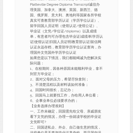
Platteville Degree Diploma Transcript诚信办
理美国、加拿大、澳洲、英国、新西兰、德
国、俄罗斯、意大利、奥地利等国家各所学校
真实可查教育部学历认证（学历学位认证）、
留学回国人员证明（使馆认证/使馆公证）、
毕业证（文凭/学位证/diploma）以及成绩
单，有意者均可办理包含毕业证|成绩单|学历认
证|使馆认证|归国人员证明|教育部认证|留信网
认证永远存档，教育部学历学位认证查询，办
理国外文凭国外学历学位认证
如果您是以下情况，我们都能竭诚为您解决实
际问题：
1、在校期间，因各种原因未能顺利毕业，拿不
到官方毕业证；
2、面对父母的压力，希望尽快拿到；
3、不清楚流程以及材料该如何准备；
4、回国时间很长，忘记办；
5、回国马上就要找工作，办给用人单位看；
6、企事业单位必须要求办的；
【业务选择办理准则】
一、工作未确定，回国需先给父母、亲戚朋友
看下文凭的情况，办理一份就读学校的毕业证
文凭即可?
二、回国进私企、外企、自己做生意的情况，
这些单位是不查询毕业证真伪的，而且国内没