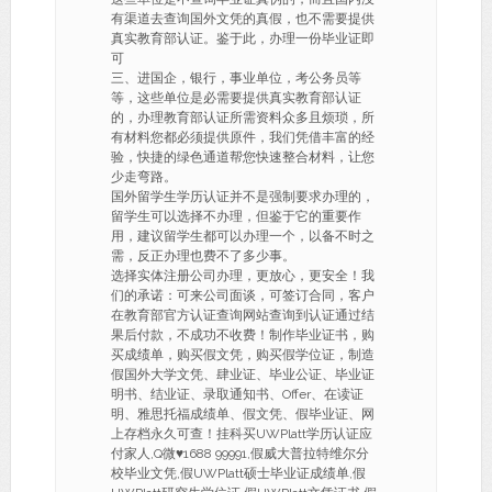
有渠道去查询国外文凭的真假，也不需要提供
真实教育部认证。鉴于此，办理一份毕业证即
可
三、进国企，银行，事业单位，考公务员等
等，这些单位是必需要提供真实教育部认证
的，办理教育部认证所需资料众多且烦琐，所
有材料您都必须提供原件，我们凭借丰富的经
验，快捷的绿色通道帮您快速整合材料，让您
少走弯路。
国外留学生学历认证并不是强制要求办理的，
留学生可以选择不办理，但鉴于它的重要作
用，建议留学生都可以办理一个，以备不时之
需，反正办理也费不了多少事。
选择实体注册公司办理，更放心，更安全！我
们的承诺：可来公司面谈，可签订合同，客户
在教育部官方认证查询网站查询到认证通过结
果后付款，不成功不收费！制作毕业证书，购
买成绩单，购买假文凭，购买假学位证，制造
假国外大学文凭、肆业证、毕业公证、毕业证
明书、结业证、录取通知书、Offer、在读证
明、雅思托福成绩单、假文凭、假毕业证、网
上存档永久可查！挂科买UWPlatt学历认证应
付家人,Q微
♥
1688 99991,假威大普拉特维尔分
校毕业文凭,假UWPlatt硕士毕业证成绩单,假