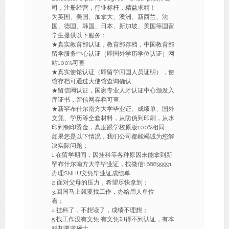
司，注册经营，行业标杆，精益求精！
为英国、美国、加拿大、澳洲、新西兰、法
国、德国、韩国、日本、新加坡、美国等国留
学生提供以下服务：
★真实教育部认证，教育部存档，中国教育部
留学服务中心认证（即国外学历学位认证）网
站100%可查
★真实使馆认证（即留学回国人员证明），使
馆存档可通过大使馆查询确认.
★留信网认证，国家专业人才认证中心颁发入
库证书，留信网存档可查.
★新罕布什尔南方大学毕业证、成绩单、国外
文凭、学历等全套材料，从防伪到印刷，从水
印到钢印烫金，真度跟学校原版100%相同.
如果您是以下情况，我们公司都能竭诚为您解
决实际问题：
1.在留学期间，因挂科等各种原因未能拿到新
罕布什尔南方大学毕业证，找微信168899991
办理SNHU文凭毕业证成绩单
2.面对父母的压力，希望尽快拿到；
3.回国马上就要找工作，办给用人单位
看；
4.挂科了，不想读了，成绩不理想；
5.找工作没有文凭,有文凭却得不到认证，有本
科却要求硕士。