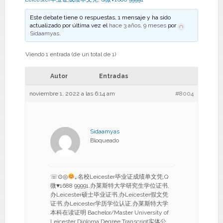
Este debate tiene 0 respuestas, 1 mensaje y ha sido
actualizado por última vez el
hace 3 años, 9 meses
por
Sidaamyas
.
Viendo 1 entrada (de un total de 1)
Autor
Entradas
noviembre 1, 2022 a las 6:14 am
#8004
Sidaamyas
Bloqueado
☏⊙◎
｡名校Leicester毕业证成绩单文凭,Q
微
♥
1688 99991,办莱斯特大学研究生学位证书,
办Leicester硕士毕业证书,办Leicester假文凭
证书,办Leicester学历学位认证,办莱斯特大学
本科在读证明 Bachelor/Master University of
Leicester Diploma Degree Transcript实体公