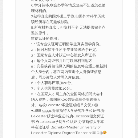
6.学分转移,联合办学等情况复杂不知道怎么整
理材料的。
7.获得真实的国外硕士学位,但国外本科学历就
读经历存在问题或缺陷。
8.所有材料真实，但资料不全,无法提供完全齐
整的原件 。
留信认证的作用：
1：该专业认证可证明留学生真实留学身份。
2：同时对留学生所学专业等级给予评定。
3：国家专业人才认证中心颁发入库证书
4：这个入网证书并且可以归档到地方
5：凡是获得留信网入网的信息将会逐步更新到
个人身份内，将在网内查询个人身份证信息
后，同步读取人才网入库信息。
6：个人职称评审加20分。
7：个人信誉贷款加10分。
8：在国家人才网主办的全国网络招聘大会中
纳入资料，供国家500强等高端企业选择人
才。名校Leicester毕业证成绩单文凭,Q微
♥
1688 99991,办莱斯特大学研究生学位证书,办
Leicester硕士毕业证书,办Leicester假文凭证
书,办Leicester学历学位认证,办莱斯特大学本
科在读证明 Bachelor/Master University of
Leicester Diploma Degree Transcript☏⊙◎