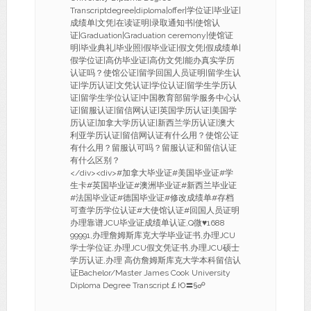
Transcriptdegree|diploma|offer|学位证|毕业证|
成绩单|文凭|在读证明|录取通知书|使馆认
证|Graduation|Graduation ceremony|使馆证
明|毕业典礼|毕业照|假毕业证|假文凭|假成绩单|
假学位证|高仿毕业证|高仿文凭|能办真实学历
认证吗？使馆公证|留学回国人员证明|留学生认
证|学历认证|文凭认证|学位认证|留学生学历认
证|留学生学位认证|中国教育部留学服务中心认
证|留服认证|留信网认证|英国学历认证|美国学
历认证|加拿大学历认证|新西兰学历认证|澳大
利亚学历认证|留信网认证有什么用？使馆公证
有什么用？留服认可吗？留服认证和留信认证
有什么区别？
</div><div>#加拿大毕业证#美国毕业证#学
生卡#英国毕业证#澳洲毕业证#新西兰毕业证
#法国毕业证#德国毕业证#修改成绩单#存档
可查学历学位认证#大使馆认证#回国人员证明
办理靠谱JCU毕业证成绩单认证,Q微♥1688
99991,办理詹姆斯库克大学毕业证书,办理JCU
学士学位证,办理JCU假文凭证书,办理JCU硕士
学历认证,办理 高仿詹姆斯库克大学本科留信认
证Bachelor/Master James Cook University
Diploma Degree Transcript￡Ю〓§☍