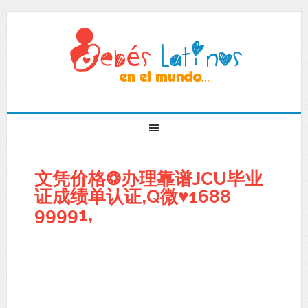
文凭价格❂办理靠谱JCU毕业
证成绩单认证,Q微♥1688
99991,