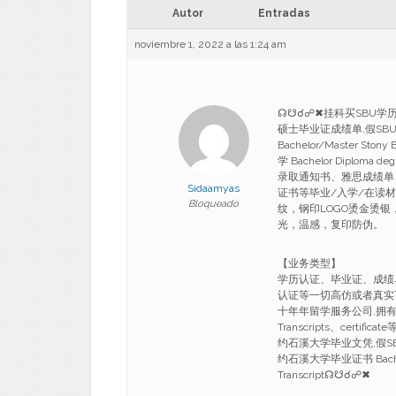
Autor
Entradas
noviembre 1, 2022 a las 1:24 am
☊☋☌☍✖挂科买SBU学历认
硕士毕业证成绩单,假SB
Bachelor/Master Ston
学 Bachelor Diploma
录取通知书、雅思成绩单
Sidaamyas
证书等毕业/入学/在读
Bloqueado
纹，钢印LOGO烫金烫
光，温感，复印防伪。
【业务类型】
学历认证、毕业证、成绩
认证等一切高仿或者真实
十年年留学服务公司,拥有海
Transcripts、certi
约石溪大学毕业文凭,假S
约石溪大学毕业证书 Bachelor/M
Transcript☊☋☌☍✖