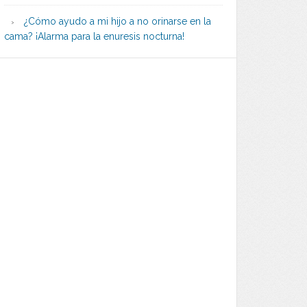
¿Cómo ayudo a mi hijo a no orinarse en la
cama? ¡Alarma para la enuresis nocturna!