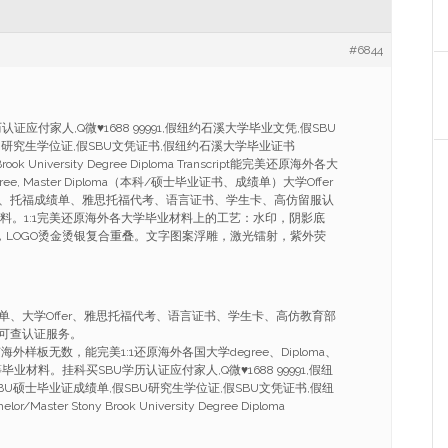
#6844
证应付家人,Q微♥1688 99991,假纽约石溪大学毕业文凭,假SBU
U研究生学位证,假SBU文凭证书,假纽约石溪大学毕业证书
y Brook University Degree Diploma Transcript能完美还原海外各大
 degree, Master Diploma（本科/硕士毕业证书、成绩单）大学Offer
、托福成绩单、雅思托福代考、语言证书、学生卡、高仿留服认
材料。1:1完美还原海外各大学毕业材料上的工艺：水印，阴影底
银，LOGO烫金烫银复合重叠。文字图案浮雕，激光镭射，紫外荧
单、大学Offer、雅思托福代考、语言证书、学生卡、高仿教育部
可查认证服务。
外样板无数，能完美1:1还原海外各国大学degree、Diploma、
ficate等毕业材料。挂科买SBU学历认证应付家人,Q微♥1688 99991,假纽
BU硕士毕业证成绩单,假SBU研究生学位证,假SBU文凭证书,假纽
aster Stony Brook University Degree Diploma