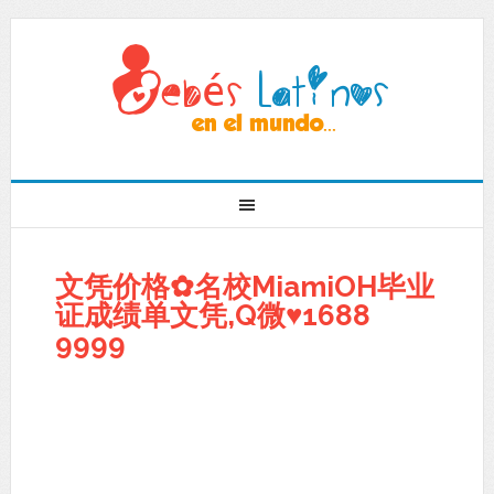
文凭价格✿名校MiamiOH毕业
证成绩单文凭,Q微♥1688
9999