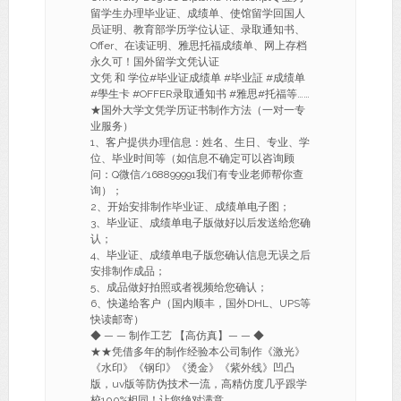
留学生办理毕业证、成绩单、使馆留学回国人
员证明、教育部学历学位认证、录取通知书、
Offer、在读证明、雅思托福成绩单、网上存档
永久可！国外留学文凭认证
文凭 和 学位#毕业证成绩单 #毕业証 #成绩单
#學生卡 #OFFER录取通知书 #雅思#托福等……
★国外大学文凭学历证书制作方法（一对一专
业服务）
1、客户提供办理信息：姓名、生日、专业、学
位、毕业时间等（如信息不确定可以咨询顾
问：Q微信/168899991我们有专业老师帮你查
询）；
2、开始安排制作毕业证、成绩单电子图；
3、毕业证、成绩单电子版做好以后发送给您确
认；
4、毕业证、成绩单电子版您确认信息无误之后
安排制作成品；
5、成品做好拍照或者视频给您确认；
6、快递给客户（国内顺丰，国外DHL、UPS等
快读邮寄）
◆ — — 制作工艺 【高仿真】— — ◆
★★凭借多年的制作经验本公司制作《激光》
《水印》《钢印》《烫金》《紫外线》凹凸
版，uv版等防伪技术一流，高精仿度几乎跟学
校100%相同！让您绝对满意。