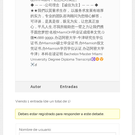
◆ — — -公司理念 【诚信为主】— — — ◆
★★我們以質量求生存，.以服务求发展有雄厚
的实力，专业的团队咨询顾问为您细心解答，
可详谈，是真是假，眼见为实，让您真正放
心，平凡人生,尽我所能助您一臂之力让我們携
手圆您梦想!名校MiamiOH毕业证成绩单文凭,Q
微
♥
1688 99991,办迈阿密大学-牛津研究生学位
证书,办Miamioh硕士毕业证书,办Miamioh假文
凭证书,办Miamioh学历学位认证,办迈阿密大学
牛津）本科在读证明 Bachelor/Master Miami
University Degree Diploma Transcript
☌
Autor
Entradas
Viendo 1 entrada (de un total de 1)
Debes estar registrado para responder a este debate.
Nombre de usuario: