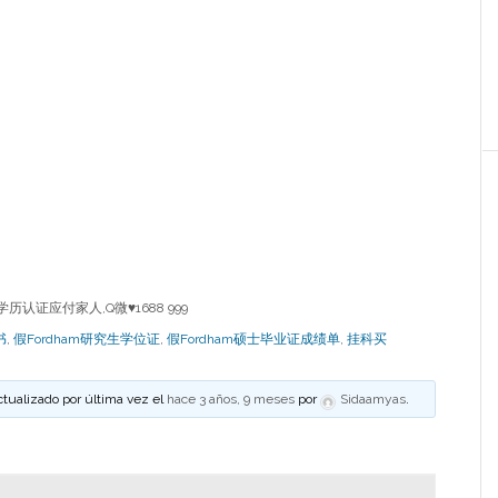
历认证应付家人,Q微♥1688 999
书
,
假Fordham研究生学位证
,
假Fordham硕士毕业证成绩单
,
挂科买
ctualizado por última vez el
hace 3 años, 9 meses
por
Sidaamyas
.