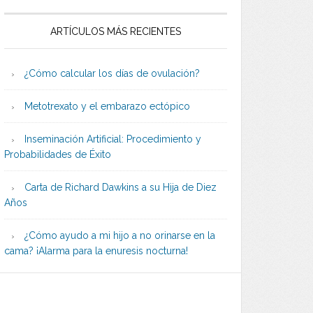
ARTÍCULOS MÁS RECIENTES
¿Cómo calcular los días de ovulación?
Metotrexato y el embarazo ectópico
Inseminación Artificial: Procedimiento y
Probabilidades de Éxito
Carta de Richard Dawkins a su Hija de Diez
Años
¿Cómo ayudo a mi hijo a no orinarse en la
cama? ¡Alarma para la enuresis nocturna!