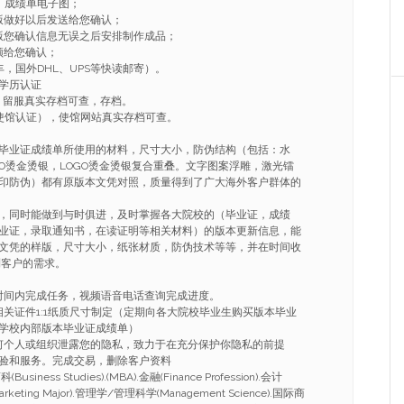
、成绩单电子图；
版做好以后发送给您确认；
版您确认信息无误之后安排制作成品；
频给您确认；
，国外DHL、UPS等快读邮寄）。
学历认证
，留服真实存档可查，存档。
使馆认证），使馆网站真实存档可查。
毕业证成绩单所使用的材料，尺寸大小，防伪结构（包括：水
GO烫金烫银，LOGO烫金烫银复合重叠。文字图案浮雕，激光镭
印防伪）都有原版本文凭对照，质量得到了广大海外客户群体的
，同时能做到与时俱进，及时掌握各大院校的（毕业证，成绩
业证，录取通知书，在读证明等相关材料）的版本更新信息，能
文凭的样版，尺寸大小，纸张材质，防伪技术等等，并在时间收
到客户的需求。
的时间内完成任务，视频语音电话查询完成进度。
相关证件1:1纸质尺寸制定（定期向各大院校毕业生购买版本毕业
学校内部版本毕业证成绩单）
任何个人或组织泄露您的隐私，致力于在充分保护你隐私的前提
验和服务。完成交易，删除客户资料
ness Studies).(MBA).金融(Finance Profession).会计
arketing Major).管理学/管理科学(Management Science).国际商