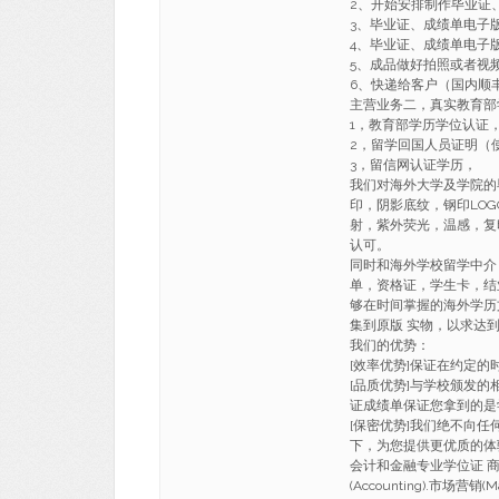
2、开始安排制作毕业证
3、毕业证、成绩单电子
4、毕业证、成绩单电子
5、成品做好拍照或者视
6、快递给客户（国内顺丰
主营业务二，真实教育部
1，教育部学历学位认证
2，留学回国人员证明（
3，留信网认证学历，
我们对海外大学及学院的
印，阴影底纹，钢印LO
射，紫外荧光，温感，复
认可。
同时和海外学校留学中介
单，资格证，学生卡，结
够在时间掌握的海外学历
集到原版 实物，以求达
我们的优势：
[效率优势]保证在约定
[品质优势]与学校颁发的
证成绩单保证您拿到的是
[保密优势]我们绝不向
下，为您提供更优质的体
会计和金融专业学位证 商科(Busi
(Accounting).市场营销(M