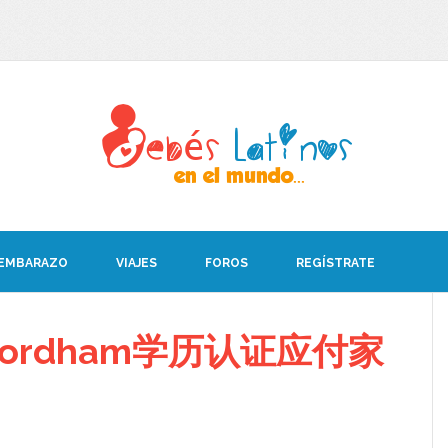
 EMBARAZO
VIAJES
FOROS
REGÍSTRATE
ordham学历认证应付家