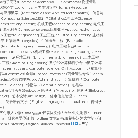
ness).电子商务(Electronic Commerce、E-Commerce).物流管理
nt).经济学(Economics).人力资源管理(Human Resource
与应用数学（Mathematics and Applied Mathematics）.信息与
Computing Sciences).统计学(Statistics).理工科(Science
mputer engineering,机械工程Mechanical engineering,电气工
ing,计算机科学Computer science,应用数学Applied mathematics,
工程civil engineering,工业工程Industrial Engineering,生物科
ce,化学专业,物理学（physics）.生物医学工程（Biomedical
anufacturing engineering）电气工程专业(Electrical
omputer specialty).机械工程(Mechanical Engineering，ME).
ineering).环境工程（Environmental Engineering）.土木工程
g）.化学工程(Chemical Engineering).数学和计算机科学专业(数学计算
athematics and computer science).会计(Accounting).精算科
.经济学(Economics).金融(Finance Profession).商业管理专业(General
eting).公共管理(Public Administration).计算机科学(Computer
ocial Science）.传播学（Communication）.心理学
cation).社会学(Sociology).物理学（Physics）.生物科学(Biological
 Major）.艺术设计(Art Design)。健康信息管理（Health
ent）.英语语言文学（English Language and Literature）.传播学
es）
证应付家人,Q微
♥
1688 99991,假福特汉姆大学毕业文凭,假Fordham
dham研究生学位证,假Fordham文凭证书,假福特汉姆大学毕业证
ham University Degree Diploma Transcript
☼▀ⓔ