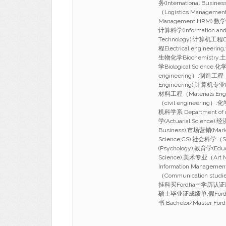
务(International Busi
（Logistics Manageme
Management;HRM).数学
计算科学(Information and 
Technology).计算机工程Co
程Electrical engineer
生物化学Biochemistry,土木
学Biological Scien
engineering）.制造工程（M
Engineering).计算机专业(c
材料工程（Materials Eng
（civil engineerin
机科学系 Department of m
学(Actuarial Science)
Business).市场营销(Mark
Science;CS).社会科学（S
(Psychology).教育学(Edu
Science).美术专业（Art
Information Managem
（Communication studi
挂科买Fordham学历认
硕士毕业证成绩单,假For
书 Bachelor/Master Ford