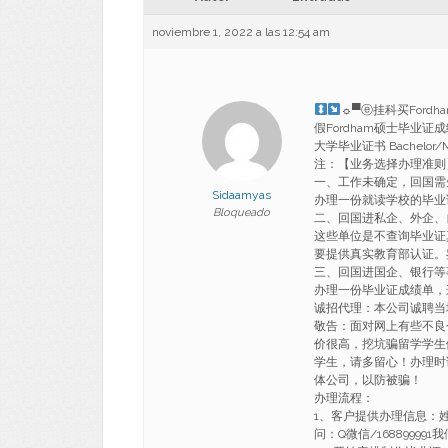
noviembre 1, 2022 a las 12:54 am
☼▀ⓔ挂科买Ford
假Fordham硕士毕业证成
大学毕业证书 Bachelor/Mast
注：【业务选择办理准则
一、工作未确定，回国需
Sidaamyas
办理一份就读学校的毕业
Bloqueado
二、回国进私企、外企、
这些单位是不查询毕业证
要提供真实教育部认证。
三、回国进国企、银行等
办理一份毕业证成绩单，
诚招代理：本公司诚聘当
敬告：面对网上有些不良
价很高，挖坑骗留学学生
学生，请多留心！办理时
体公司，以防被骗！
办理流程：
1、客户提供办理信息：
问：Q微信/1688999