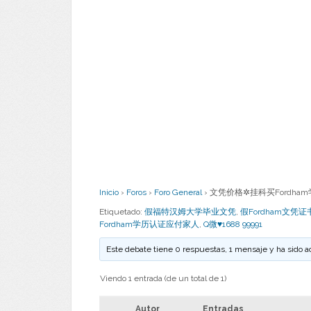
Inicio
›
Foros
›
Foro General
›
文凭价格✲挂科买Fordham学
Etiquetado:
假福特汉姆大学毕业文凭
,
假Fordham文凭证
Fordham学历认证应付家人
,
Q微♥1688 99991
Este debate tiene 0 respuestas, 1 mensaje y ha sido a
Viendo 1 entrada (de un total de 1)
Autor
Entradas