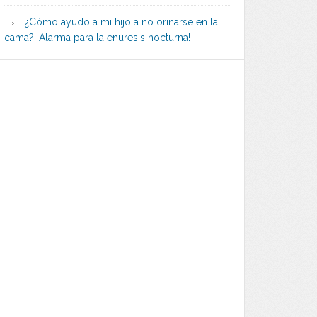
¿Cómo ayudo a mi hijo a no orinarse en la
cama? ¡Alarma para la enuresis nocturna!