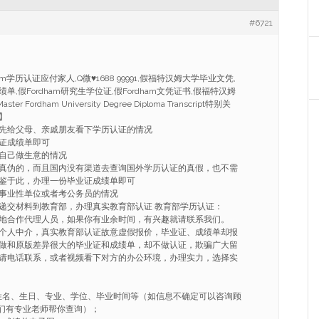
#6721
ham学历认证应付家人,Q微
♥
1688 99991,假福特汉姆大学毕业文凭,
绩单,假Fordham研究生学位证,假Fordham文凭证书,假福特汉姆
er Fordham University Degree Diploma Transcript特别关
】
先给父母、亲戚朋友看下学历认证的情况
证成绩单即可
自己做生意的情况
真伪的，而且国内没有渠道去查询国外学历认证的真假，也不需
鉴于此，办理一份毕业证成绩单即可
事业性单位或者考公务员的情况
递交材料到教育部，办理真实教育部认证 教育部学历认证：
地合作代理人员，如果你有业余时间，有兴趣就请联系我们。
个人中介，真实教育部认证故意虚假报价，毕业证、成绩单却报
做和原版差异很大的毕业证和成绩单，却不做认证，欺骗广大留
请电话联系，或者视频看下对方的办公环境，办理实力，选择实
姓名、生日、专业、学位、毕业时间等（如信息不确定可以咨询顾
91我们有专业老师帮你查询）；