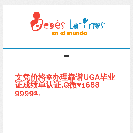
文凭价格✲办理靠谱UGA毕业
证成绩单认证,Q微♥1688
99991,