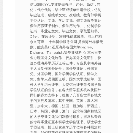
信:168899991专业制做办理，购买、高仿，精
仿，代办代购，毕业证成绩单申请学校，仿制
毕业证书、成绩单文凭、改成绩、教育部学历
学位认证、文凭、学历文凭、假文凭假毕业证
假学历假证书制作、假学历制作、、仿制学位
证书、毕业证文凭、毕业文凭、录取通知书、
Offer、在读证明、雅思托福成绩单、网上存档
永久可查！ 十年留学服务公司,拥有海外样板无
数，能完美1:1还原海外各国大学degree、
Diploma、Transcripts等毕业材料 ☆ 本公司专
业办理国外文凭制作、代办国外文凭证件，快
速办理海外学历认证等证件，专业从事海外留
学人员制作国外证件：国外毕业证，外国文
凭、外国学历、国外学历学位认证、留学文
凭，留学人员回国证明、国外大学成绩单、国
外大学学历公证书、大使馆公证书等各国学历
学位认证的业务，在各大留学服务机构及国外
同行的鼎力支持下，搜集了几百所世界各地大
学的文凭及范本，其中美国、英国，澳大利
亚，加拿大，德国，法国，新加坡，新西兰，
日本，韩国，香港，澳门，台湾等国家和地区
的大学毕业文凭我们制作得最多，涉及从普通
的专科毕业证至本科学士学位证书、硕士学士
学位证书、博士研究生学历学位等各种层次的
文凭，我们目前仍在继续努力获得更多的国外