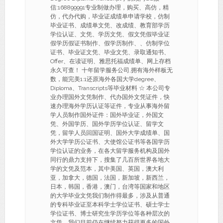
信:168899991专业制做办理，购买、高仿，精
仿，代办代购，毕业证成绩单申请学校，仿制
毕业证书、成绩单文凭、改成绩、教育部学历
学位认证、文凭、学历文凭、假文凭假毕业证
假学历假证书制作、假学历制作、、仿制学位
证书、毕业证文凭、毕业文凭、录取通知书、
Offer、在读证明、雅思托福成绩单、网上存档
永久可查！ 十年留学服务公司,拥有海外样板无
数，能完美1:1还原海外各国大学degree、
Diploma、Transcripts等毕业材料 ☆ 本公司专
业办理国外文凭制作、代办国外文凭证件，快
速办理海外学历认证等证件，专业从事海外留
学人员制作国外证件：国外毕业证，外国文
凭、外国学历、国外学历学位认证、留学文
凭，留学人员回国证明、国外大学成绩单、国
外大学学历公证书、大使馆公证书等各国学历
学位认证的业务，在各大留学服务机构及国外
同行的鼎力支持下，搜集了几百所世界各地大
学的文凭及范本，其中美国、英国，澳大利
亚，加拿大，德国，法国，新加坡，新西兰，
日本，韩国，香港，澳门，台湾等国家和地区
的大学毕业文凭我们制作得最多，涉及从普通
的专科毕业证至本科学士学位证书、硕士学士
学位证书、博士研究生学历学位等各种层次的
文凭，我们目前仍在继续努力获得更多的国外