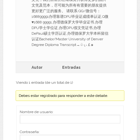
文凭及范本，尽可能为所有有需要的朋友提供
更好更广泛的服务。 请联系:QQ/微信号：
168899991办理靠谱DPU毕业证成绩单认证,Q微
♥1688 99991,办理德保罗大学毕业证书,办理
DPU学士学位证,办理DPU假文凭证书,办理
DePaul硕士学历认证,办理德保罗大学本科留信
认证Bachelor/Master University of Denver
Degree Diploma Transcript→♧ぃ￡๑
Autor
Entradas
Viendo 1 entrada (de un total de 1)
Debes estar registrado para responder a este debate.
Nombre de usuario:
Contraseña: