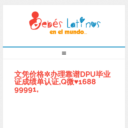
文凭价格✲办理靠谱DPU毕业
证成绩单认证,Q微♥1688
99991,