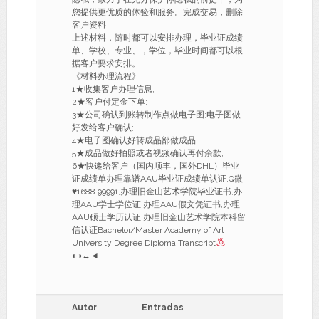
您提供更优质的体验和服务。完成交易，删除
客户资料
上述材料，随时都可以安排办理，毕业证成绩
单、学校、专业、，学位，毕业时间都可以根
据客户要求安排。
《材料办理流程》
1★收集客户办理信息;
2★客户付定金下单;
3★公司确认到账转制作点做电子图;电子图做
好发给客户确认;
4★电子图确认好转成品部做成品;
5★成品做好拍照或者视频确认再付余款;
6★快递给客户（国内顺丰，国外DHL）毕业
证成绩单办理靠谱AAU毕业证成绩单认证,Q微
♥
1688 99991,办理旧金山艺术学院毕业证书,办
理AAU学士学位证,办理AAU假文凭证书,办理
AAU硕士学历认证,办理旧金山艺术学院本科留
信认证Bachelor/Master Academy of Art
University Degree Diploma Transcript
◐◑
↔
◄
Autor
Entradas