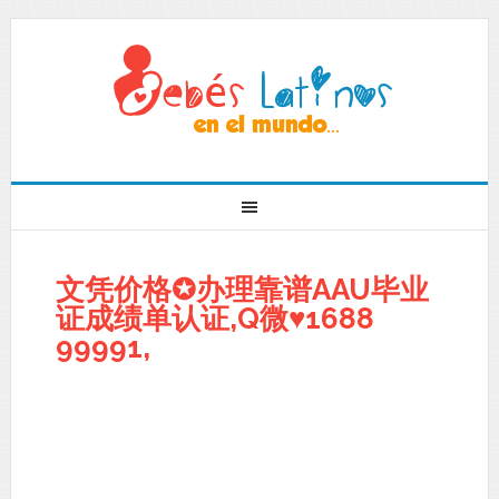
文凭价格✪办理靠谱AAU毕业
证成绩单认证,Q微♥1688
99991,