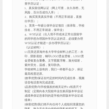
查学历认证：
1、真实留信网认证（网上可查，永久存档，无
风险，百分百成功入库）；
2、购买英美真实学籍（不用正常就读，直接
出学历）；
3、英美一年硕士保毕业证项目（保录取，学校
挂名，不用正常就读，保毕业）
4、WSE认证（出入境不符或未正常出国留学
的同学想办理国外学历认证的话，必须要办理
WSE认证才能进一步办理学历认证）
《认证材料》：
1:1完美还原海外各大学毕业材料上的工艺：水
印，阴影底纹，钢印LOGO烫金烫银，LOGO烫
金烫银复合重叠。文字图案浮雕，激光镭射，
紫外荧光，温感，复印防伪。
学校材料上该有的，我们一样都不会少，保证
最高程度还原。
[效率优势]保证在约定的时间内完成任务，视频
语音电话查询完成进度。
[品质优势]与学校颁发的相关证件1:1纸质尺寸
制定（定期向各大院校毕业生购买版本毕业证
成绩单保证您拿到的是学校内部版本毕业证成
绩单）
[保密优势]我们绝不向任何个人或组织泄露您的
隐私，致力于在充分保护你隐私的前提下，为