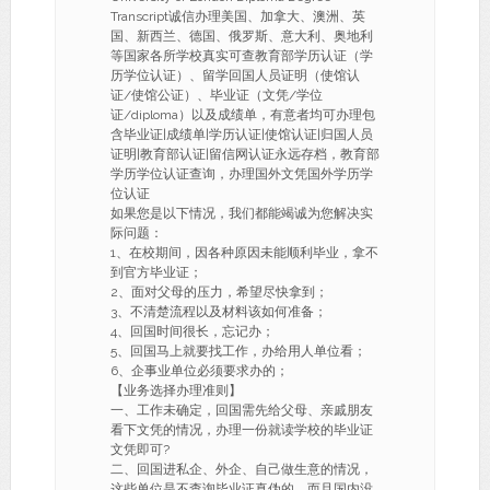
Transcript诚信办理美国、加拿大、澳洲、英
国、新西兰、德国、俄罗斯、意大利、奥地利
等国家各所学校真实可查教育部学历认证（学
历学位认证）、留学回国人员证明（使馆认
证/使馆公证）、毕业证（文凭/学位
证/diploma）以及成绩单，有意者均可办理包
含毕业证|成绩单|学历认证|使馆认证|归国人员
证明|教育部认证|留信网认证永远存档，教育部
学历学位认证查询，办理国外文凭国外学历学
位认证
如果您是以下情况，我们都能竭诚为您解决实
际问题：
1、在校期间，因各种原因未能顺利毕业，拿不
到官方毕业证；
2、面对父母的压力，希望尽快拿到；
3、不清楚流程以及材料该如何准备；
4、回国时间很长，忘记办；
5、回国马上就要找工作，办给用人单位看；
6、企事业单位必须要求办的；
【业务选择办理准则】
一、工作未确定，回国需先给父母、亲戚朋友
看下文凭的情况，办理一份就读学校的毕业证
文凭即可?
二、回国进私企、外企、自己做生意的情况，
这些单位是不查询毕业证真伪的，而且国内没