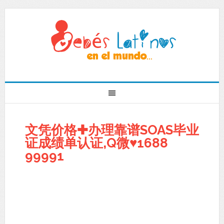
文凭价格✚办理靠谱SOAS毕业
证成绩单认证,Q微♥1688
99991