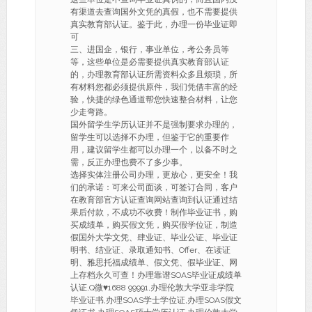
有渠道去查询国外文凭的真假，也不需要提供
真实教育部认证。鉴于此，办理一份毕业证即
可
三、进国企，银行，事业单位，考公务员等
等，这些单位是必需要提供真实教育部认证
的，办理教育部认证所需资料众多且烦琐，所
有材料您都必须提供原件，我们凭借丰富的经
验，快捷的绿色通道帮您快速整合材料，让您
少走弯路。
国外留学生学历认证并不是强制要求办理的，
留学生可以选择不办理，但鉴于它的重要作
用，建议留学生都可以办理一个，以备不时之
需，反正办理也费不了多少事。
选择实体注册公司办理，更放心，更安全！我
们的承诺：可来公司面谈，可签订合同，客户
在教育部官方认证查询网站查询到认证通过结
果后付款，不成功不收费！制作毕业证书，购
买成绩单，购买假文凭，购买假学位证，制造
假国外大学文凭、肆业证、毕业公证、毕业证
明书、结业证、录取通知书、Offer、在读证
明、雅思托福成绩单、假文凭、假毕业证、网
上存档永久可查！办理靠谱SOAS毕业证成绩单
认证,Q微♥1688 99991,办理伦敦大学亚非学院
毕业证书,办理SOAS学士学位证,办理SOAS假文