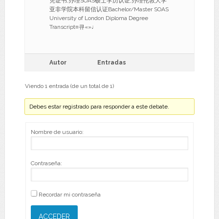
凭证书,办理SOAS硕士学历认证,办理伦敦大学
亚非学院本科留信认证Bachelor/Master SOAS
University of London Diploma Degree
Transcript¤큐«»♩
Autor
Entradas
Viendo 1 entrada (de un total de 1)
Debes estar registrado para responder a este debate.
Nombre de usuario:
Contraseña:
Recordar mi contraseña
ACCEDER