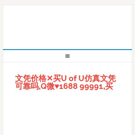
文凭价格✕买U of U仿真文凭
可靠吗,Q微♥1688 99991,买