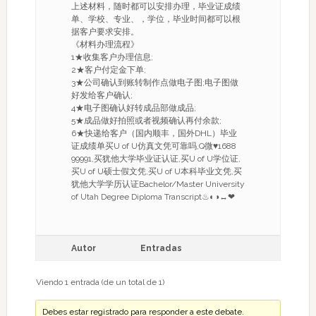
上述材料，随时都可以安排办理，毕业证成绩
单、学校、专业、，学位，毕业时间都可以根
据客户要求安排。
《材料办理流程》
1★收集客户办理信息;
2★客户付定金下单;
3★公司确认到账转制作点做电子图;电子图做
好发给客户确认;
4★电子图确认好转成品部做成品;
5★成品做好拍照或者视频确认再付余款;
6★快递给客户（国内顺丰，国外DHL）毕业
证成绩单买U of U仿真文凭可靠吗,Q微♥1688
99991,买犹他大学毕业证认证,买U of U学位证,
买U of U硕士假文凭,买U of U本科毕业文凭,买
犹他大学学历认证Bachelor/Master University
of Utah Degree Diploma Transcript♨◐◑↔❤
Autor
Entradas
Viendo 1 entrada (de un total de 1)
Debes estar registrado para responder a este debate.