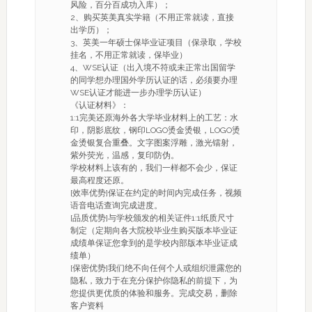
风险，百分百成功入库）；
2、购买英美真实学籍（不用正常就读，直接
出学历）；
3、英美一年硕士保毕业证项目（保录取，学校
挂名，不用正常就读，保毕业）
4、WSE认证（出入境不符或未正常出国留学
的同学想办理国外学历认证的话，必须要办理
WSE认证才能进一步办理学历认证）
《认证材料》：
1:1完美还原海外各大学毕业材料上的工艺：水
印，阴影底纹，钢印LOGO烫金烫银，LOGO烫
金烫银复合重叠。文字图案浮雕，激光镭射，
紫外荧光，温感，复印防伪。
学校材料上该有的，我们一样都不会少，保证
最高程度还原。
[效率优势]保证在约定的时间内完成任务，视频
语音电话查询完成进度。
[品质优势]与学校颁发的相关证件1:1纸质尺寸
制定（定期向各大院校毕业生购买版本毕业证
成绩单保证您拿到的是学校内部版本毕业证成
绩单）
[保密优势]我们绝不向任何个人或组织泄露您的
隐私，致力于在充分保护你隐私的前提下，为
您提供更优质的体验和服务。完成交易，删除
客户资料