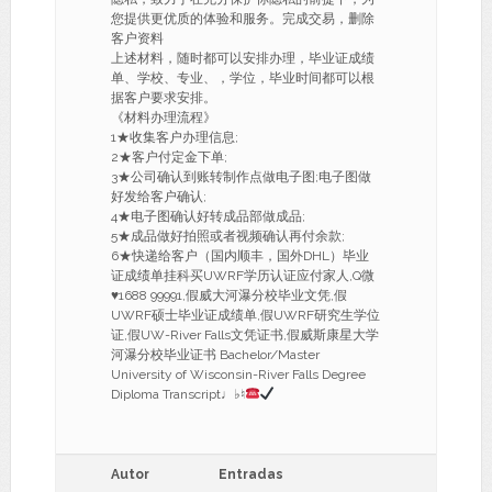
您提供更优质的体验和服务。完成交易，删除
客户资料
上述材料，随时都可以安排办理，毕业证成绩
单、学校、专业、，学位，毕业时间都可以根
据客户要求安排。
《材料办理流程》
1★收集客户办理信息;
2★客户付定金下单;
3★公司确认到账转制作点做电子图;电子图做
好发给客户确认;
4★电子图确认好转成品部做成品;
5★成品做好拍照或者视频确认再付余款;
6★快递给客户（国内顺丰，国外DHL）毕业
证成绩单挂科买UWRF学历认证应付家人,Q微
♥
1688 99991,假威大河瀑分校毕业文凭,假
UWRF硕士毕业证成绩单,假UWRF研究生学位
证,假UW-River Falls文凭证书,假威斯康星大学
河瀑分校毕业证书 Bachelor/Master
University of Wisconsin-River Falls Degree
Diploma Transcript♩♭♮
Autor
Entradas