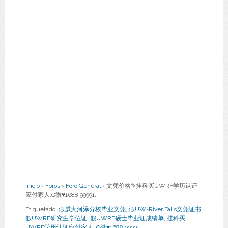
Inicio
›
Foros
›
Foro General
›
文凭价格✎挂科买UWRF学历认证
应付家人,Q微♥1688 99991,
Etiquetado:
假威大河瀑分校毕业文凭
,
假UW-River Falls文凭证书
,
假UWRF研究生学位证
,
假UWRF硕士毕业证成绩单
,
挂科买
UWRF学历认证应付家人
,
Q微♥1688 99991