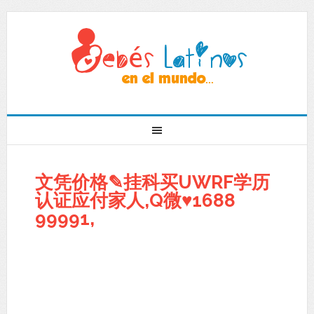
文凭价格✎挂科买UWRF学历
认证应付家人,Q微♥1688
99991,