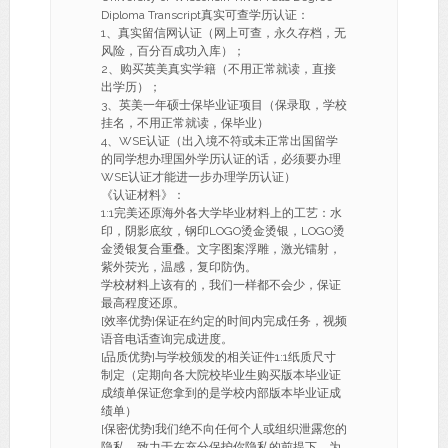
Diploma Transcript真实可查学历认证：
1、真实留信网认证（网上可查，永久存档，无
风险，百分百成功入库）；
2、购买英美真实学籍（不用正常就读，直接
出学历）；
3、英美一年硕士保毕业证项目（保录取，学校
挂名，不用正常就读，保毕业）
4、WSE认证（出入境不符或未正常出国留学
的同学想办理国外学历认证的话，必须要办理
WSE认证才能进一步办理学历认证）
《认证材料》：
1:1完美还原海外各大学毕业材料上的工艺：水
印，阴影底纹，钢印LOGO烫金烫银，LOGO烫
金烫银复合重叠。文字图案浮雕，激光镭射，
紫外荧光，温感，复印防伪。
学校材料上该有的，我们一样都不会少，保证
最高程度还原。
[效率优势]保证在约定的时间内完成任务，视频
语音电话查询完成进度。
[品质优势]与学校颁发的相关证件1:1纸质尺寸
制定（定期向各大院校毕业生购买版本毕业证
成绩单保证您拿到的是学校内部版本毕业证成
绩单）
[保密优势]我们绝不向任何个人或组织泄露您的
隐私，致力于在充分保护你隐私的前提下，为