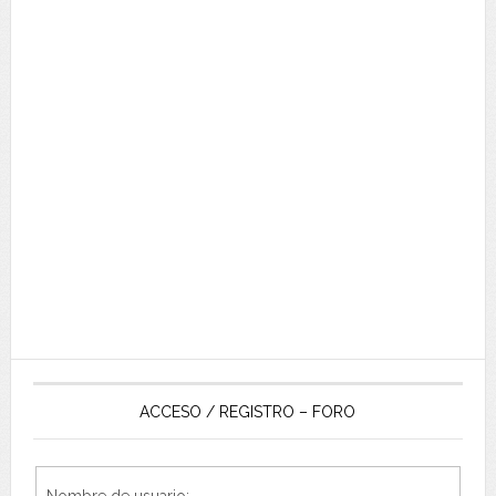
ACCESO / REGISTRO – FORO
Nombre de usuario: