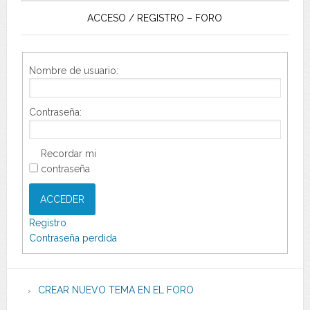
ACCESO / REGISTRO – FORO
Nombre de usuario:
Contraseña:
Recordar mi
contraseña
ACCEDER
Registro
Contraseña perdida
CREAR NUEVO TEMA EN EL FORO