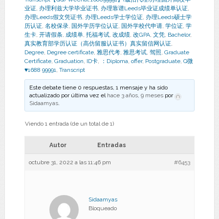
业证
,
办理利兹大学毕业证书
,
办理靠谱Leeds毕业证成绩单认证
,
办理Leeds假文凭证书
,
办理Leeds学士学位证
,
办理Leeds硕士学
历认证
,
名校保录
,
国外学历学位认证
,
国外学校代申请
,
学位证
,
学
生卡
,
开请假条
,
成绩单
,
托福考试
,
改成绩
,
改GPA
,
文凭
,
Bachelor
,
真实教育部学历认证（高仿留服认证书）真实留信网认证
,
Degree
,
Degree certificate
,
雅思代考
,
雅思考试
,
驾照
,
Graduate
Certificate
,
Graduation
,
ID卡
,
：Diploma
,
offer
,
Postgraduate
,
Q微
♥1688 99991
,
Transcript
Este debate tiene 0 respuestas, 1 mensaje y ha sido
actualizado por última vez el
hace 3 años, 9 meses
por
Sidaamyas
.
Viendo 1 entrada (de un total de 1)
Autor
Entradas
octubre 31, 2022 a las 11:46 pm
#6453
Sidaamyas
Bloqueado