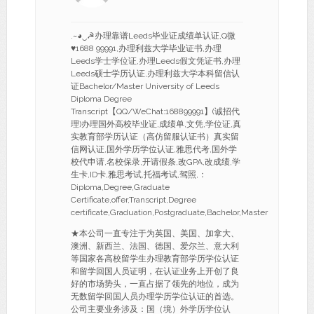
.~◕‿☭办理靠谱Leeds毕业证成绩单认证,Q微
♥1688 99991,办理利兹大学毕业证书,办理
Leeds学士学位证,办理Leeds假文凭证书,办理
Leeds硕士学历认证,办理利兹大学本科留信认
证Bachelor/Master University of Leeds
Diploma Degree
Transcript【QQ/WeChat:168899991】(诚招代
理)办理国外高校毕业证,成绩单,文凭,学位证,真
实教育部学历认证（高仿留服认证书）真实留
信网认证,国外学历学位认证,雅思代考,国外学
校代申请,名校保录,开请假条,改GPA,改成绩,学
生卡,ID卡,雅思考试,托福考试,驾照,：
Diploma,Degree,Graduate
Certificate,offer,Transcript,Degree
certificate,Graduation,Postgraduate,Bachelor,Master
★本公司一直专注于为英国、美国、加拿大、
澳洲、新西兰、法国、德国、爱尔兰、意大利
等国家各高校留学生办理教育部学历学位认证
和留学回国人员证明，在认证业务上开创了良
好的市场势头，一直占据了领先的地位，成为
无数留学回国人员办理学历学位认证的首选。
公司主要业务涉及：国（境）外学历学位认