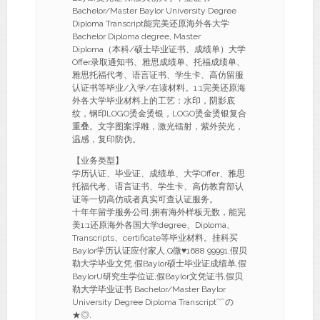
Bachelor/Master Baylor University Degree
Diploma Transcript能完美还原海外各大学
Bachelor Diploma degree, Master
Diploma（本科/硕士毕业证书、成绩单）大学
Offer录取通知书、雅思成绩单、托福成绩单、
雅思托福代考、语言证书、学生卡、高仿留服
认证书等毕业/入学/在读材料。1:1完美还原海
外各大学毕业材料上的工艺：水印，阴影底
纹，钢印LOGO烫金烫银，LOGO烫金烫银复合
重叠。文字图案浮雕，激光镭射，紫外荧光，
温感，复印防伪。
【业务类型】
学历认证、毕业证、成绩单、大学Offer、雅思
托福代考、语言证书、学生卡、高仿教育部认
证等一切高仿或者真实可查认证服务。
十年年留学服务公司,拥有海外样板无数，能完
美1:1还原海外各国大学degree、Diploma、
Transcripts、certificate等毕业材料。挂科买
Baylor学历认证应付家人,Q微♥1688 99991,假贝
勒大学毕业文凭,假Baylor硕士毕业证成绩单,假
BaylorU研究生学位证,假Baylor文凭证书,假贝
勒大学毕业证书 Bachelor/Master Baylor
University Degree Diploma Transcript﹌の
★◎.