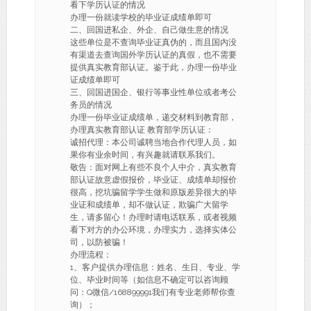
看下学历认证的情况
办理一份就读学校的毕业证成绩单即可
二、回国进私企、外企、自己做生意的情况
这些单位是不查询毕业证真伪的，而且国内没
有渠道去查询国外学历认证的真假，也不需要
提供真实教育部认证。鉴于此，办理一份毕业
证成绩单即可
三、回国进国企、银行等事业性单位或者考公
务员的情况
办理一份毕业证成绩单，递交材料到教育部，
办理真实教育部认证 教育部学历认证：
诚招代理：本公司诚聘当地合作代理人员，如
果你有业余时间，有兴趣就请联系我们。
敬告：面对网上有些不良个人中介，真实教育
部认证故意虚假报价，毕业证、成绩单却报价
很高，挖坑骗留学学生做和原版差异很大的毕
业证和成绩单，却不做认证，欺骗广大留学
生，请多留心！办理时请电话联系，或者视频
看下对方的办公环境，办理实力，选择实体公
司，以防被骗！
办理流程：
1、客户提供办理信息：姓名、生日、专业、学
位、毕业时间等（如信息不确定可以咨询顾
问：Q微信/168899991我们有专业老师帮你查
询）；