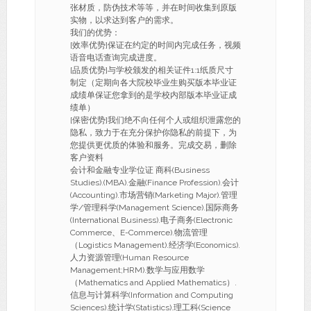
张材质，防伪技术等等，并在时间收集到原版
实物，以求达到客户的需求。
我们的优势：
[效率优势]保证在约定的时间内完成任务，视频
语音电话查询完成进度。
[品质优势]与学校颁发的相关证件1:1纸质尺寸
制定（定期向各大院校毕业生购买版本毕业证
成绩单保证您拿到的是学校内部版本毕业证成
绩单）
[保密优势]我们绝不向任何个人或组织泄露您的
隐私，致力于在充分保护你隐私的前提下，为
您提供更优质的体验和服务。完成交易，删除
客户资料
会计和金融专业学位证 商科(Business
Studies).(MBA).金融(Finance Profession).会计
(Accounting).市场营销(Marketing Major).管理
学/管理科学(Management Science).国际商务
(International Business).电子商务(Electronic
Commerce、E-Commerce).物流管理
（Logistics Management).经济学(Economics).
人力资源管理(Human Resource
Management;HRM).数学与应用数学
（Mathematics and Applied Mathematics）.
信息与计算科学(Information and Computing
Sciences).统计学(Statistics).理工科(Science