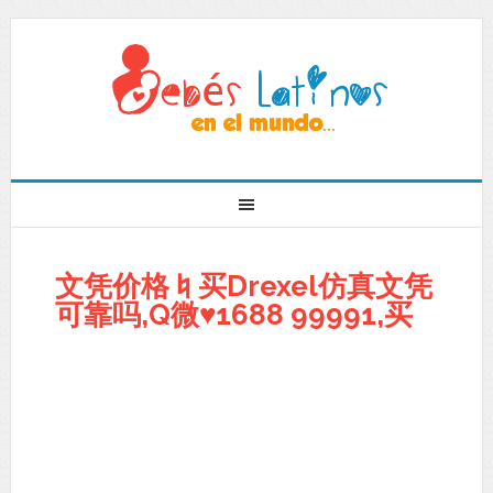
文凭价格♮买Drexel仿真文凭
可靠吗,Q微♥1688 99991,买