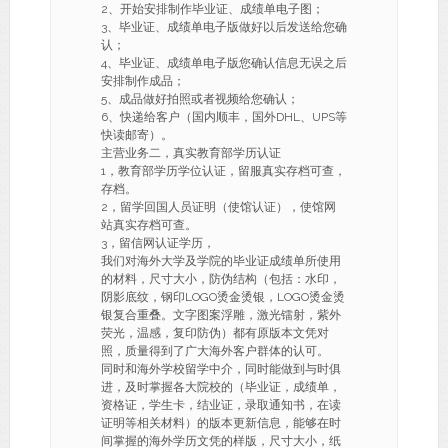
2、开始安排制作毕业证、成绩单电子图；
3、毕业证、成绩单电子版做好以后发送给您确
认；
4、毕业证、成绩单电子版您确认信息无误之后
安排制作成品；
5、成品做好拍照或者视频给您确认；
6、快递给客户（国内顺丰，国外DHL、UPS等
快读邮寄）。
主营业务二，真实教育部学历认证
1，教育部学历学位认证，留服真实存档可查，
存档。
2，留学回国人员证明（使馆认证），使馆网
站真实存档可查。
3，留信网认证学历，
我们对海外大学及学院的毕业证成绩单所使用
的材料，尺寸大小，防伪结构（包括：水印，
阴影底纹，钢印LOGO烫金烫银，LOGO烫金烫
银复合重叠。文字图案浮雕，激光镭射，紫外
荧光，温感，复印防伪）都有原版本文凭对
照，质量得到了广大海外客户群体的认可。
同时和海外学校留学中介，同时能做到与时俱
进，及时掌握各大院校的（毕业证，成绩单，
资格证，学生卡，结业证，录取通知书，在读
证明等相关材料）的版本更新信息，能够在时
间掌握的海外学历文凭的样版，尺寸大小，纸