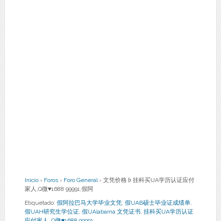
Inicio
›
Foros
›
Foro General
›
文凭价格♭挂科买UA学历认证应付
家人,Q微♥1688 99991,假阿
Etiquetado:
假阿拉巴马大学毕业文凭
,
假UAB硕士毕业证成绩单
,
假UAH研究生学位证
,
假UAlabama 文凭证书
,
挂科买UA学历认证
应付家人
,
Q微♥1688 99991