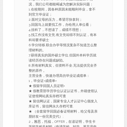
况，我们公司都能竭诚为您解决实际问题：
1.在校期间，因各种原因未能顺利毕业，拿不
到官方毕业证；
2.面对父母的压力，希望尽快拿到；
3.回国马上就要找工作，办给用人单位看；
4.挂科了，不想读了，成绩不理想；
5.找工作没有文凭,有文凭却得不到认证，有本
科却要求硕士
6.学分转移,联合办学等情况复杂不知道怎么整
理材料的。
7.获得真实的国外硕士学位,但国外本科学历就
读经历存在问题或缺陷。
8.所有材料真实，但资料不全,无法提供完全齐
整的原件 。
主营业务，快速办理高仿毕业证成绩单：
1，毕业证+成绩单+
★ 假留学回国人员证明+
★ 假教育部学历学位认证认证书，外籍使馆认
证使馆网站真实存档可查
★ 留信网认证，国家专业人才认证中心颁发入
库证书，留信网永久存档可查.
★ （全套留学回国必备证明材料，给父母及亲
朋好友一份完美交代）;
2，雅思，托福，OFFER，在读证明，学生卡
等留学相关材料（申请学校，转学，甚至是申