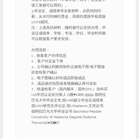
请工签都可以用到）。
3.毕业证、成绩单等全套材料，从防伪到印
刷，从水印到钢印烫金，高精仿度跟学校原版
100%相同。
注：上述高仿材料，随时都可以安排办理，毕
业证成绩单，学校，专业，学位，毕业时间都
可以根据客户要求安排。
、
办理流程：
1，收集客户办理信息
2，客户付定金下单
3，公司确认到账转制作点做电子图;电子图做
好发给客户确认
5，电子图确认好转成品部做成品
6，成品做好拍照或者视频确认再付余款
7，快递给客户（国内顺丰，国外DHL）挂科买
UA学历认证应付家人,Q微♥1688 99991,假阿拉
巴马大学毕业文凭,假UAB硕士毕业证成绩单,
假UAH研究生学位证,假UAlabama 文凭证书,
假阿拉巴马大学毕业证书 Bachelor/Master
University of Alabama Degree Diploma
Transcript♦◊◘◙の