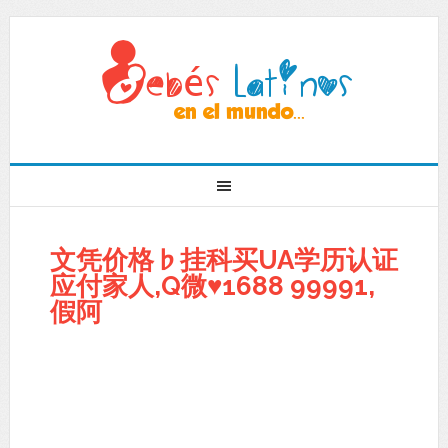
文凭价格♭挂科买UA学历认证
应付家人,Q微♥1688 99991,
假阿