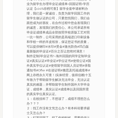
业为留学生办理毕业证成绩单+回国证明+学历
认证【100%存档可查】留学全套申请材料办
理，我们是一家诚信，负责为留学回国工作的
留学生做认证的公司，只要您找我们，我们会
跟您成为好朋友，在合作过程中您会发现我们
的诚意，发现我们的责任心。本公司承诺所有
毕业证成绩单成品全部按照学校原版工艺对照
一比一制作，公司采用的是高端进口印刷设备
和学校一样的羊皮纸张，保证您证书的质量，
可以提供钢印#水印#烫金#激光防伪#凹凸版
最新版的毕业证#百分之百让您绝对满意！
制作定制|毕业证书!!~海外回国的同学定制毕业
证#真实认证#毕业证#学位证书#使馆公证#国
外真实学位认证#使馆留学回国人员证明#录取
通知书#Offer #在读证明#雅思及托福成绩单#
网上存档永久可查！[实体经营，值得信赖]十五
年致力于帮助留学生解决无法毕业，无法认证
真实的难题；并帮助留学生制作国外大学毕业
证，成绩单，真实认证#成绩单以及回国所需
的真实学位真实认证。
１：在校挂科了，不想读了，成绩不理想怎么
办？？？
２：找工作没有文凭怎么办？有本科却要求硕
士又怎么办？
３：打算回国了，找工作的时候，需要提供认