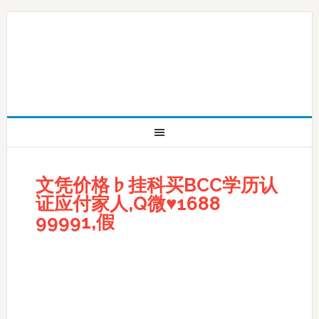
文凭价格♭挂科买BCC学历认
证应付家人,Q微♥1688
99991,假