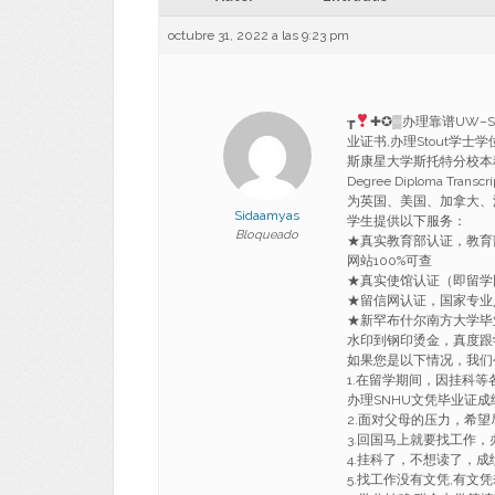
octubre 31, 2022 a las 9:23 pm
┲
✚✪▒办理靠谱UW–S
业证书,办理Stout学士学
斯康星大学斯托特分校本科留信认证Ba
Degree Diploma 
为英国、美国、加拿大、
Sidaamyas
学生提供以下服务：
Bloqueado
★真实教育部认证，教育
网站100%可查
★真实使馆认证（即留学
★留信网认证，国家专业
★新罕布什尔南方大学毕
水印到钢印烫金，真度跟学
如果您是以下情况，我们
1.在留学期间，因挂科等
办理SNHU文凭毕业证成
2.面对父母的压力，
3.回国马上就要找工
4.挂科了，不想读了，成
5.找工作没有文凭,有