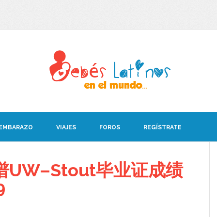
 EMBARAZO
VIAJES
FOROS
REGÍSTRATE
UW–Stout毕业证成绩
9