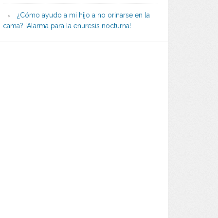
¿Cómo ayudo a mi hijo a no orinarse en la
cama? ¡Alarma para la enuresis nocturna!