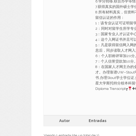
6.学分转移,联合办学等
7.获得真实的国外硕士
8.所有材料真实，但资料
留信认证的作用：
1：该专业认证可证明留
2：同时对留学生所学专
3：国家专业人才认证中
4：这个入网证书并且可
5：凡是获得留信网入网
息后，同步读取人才网入
6：个人职称评审加20分
7：个人信誉贷款加10分
8：在国家人才网主办的
才。办理靠谱UW–Stou
书,办理Stout学士学位证
星大学斯托特分校本科留信认证Bach
Diploma Transcript┲
✚
Autor
Entradas
Viendo 1 entrada (de un total de 1)