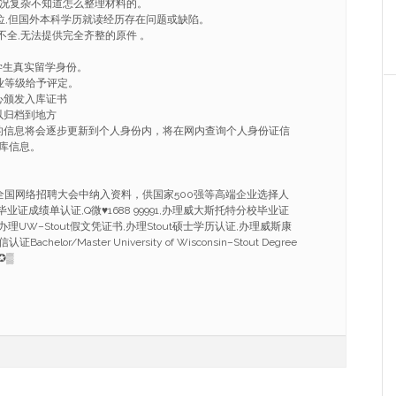
情况复杂不知道怎么整理材料的。
学位,但国外本科学历就读经历存在问题或缺陷。
不全,无法提供完全齐整的原件 。
学生真实留学身份。
业等级给予评定。
心颁发入库证书
以归档到地方
的信息将会逐步更新到个人身份内，将在网内查询个人身份证信
库信息。
。
。
全国网络招聘大会中纳入资料，供国家500强等高端企业选择人
t毕业证成绩单认证,Q微
♥
1688 99991,办理威大斯托特分校毕业证
,办理UW–Stout假文凭证书,办理Stout硕士学历认证,办理威斯康
elor/Master University of Wisconsin–Stout Degree
✪▒