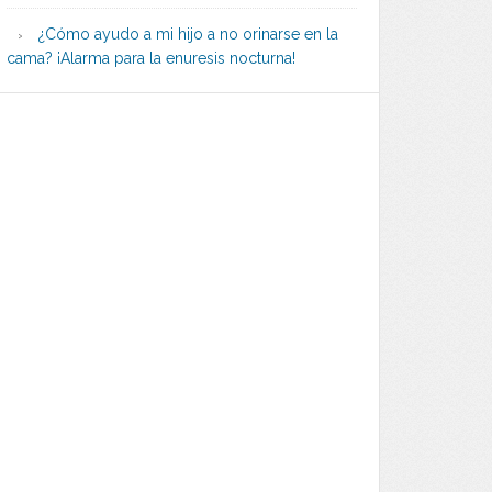
¿Cómo ayudo a mi hijo a no orinarse en la
cama? ¡Alarma para la enuresis nocturna!