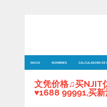
INICIO
NOMBRES
CALCULADORA DE
文凭价格♫买NJIT
♥1688 99991,买