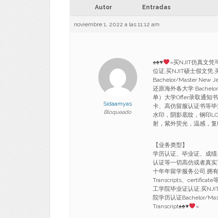
Autor
Entradas
noviembre 1, 2022 a las 11:12 am
♠
♣
♥
«买NJIT仿真文凭
位证,买NJIT硕士假文凭
Bachelor/Master New Je
还原海外各大学 Bachelor 
单）大学Offer录取
Sidaamyas
卡、高仿留服认证书等毕
Bloqueado
水印，阴影底纹，钢印L
射，紫外荧光，温感，复
【业务类型】
学历认证、毕业证、成绩
认证等一切高仿或者真实
十年年留学服务公司,拥有海
Transcripts、certi
工学院毕业证认证,买NJI
院学历认证Bachelor/Master 
Transcript
♠
♣
♥
«