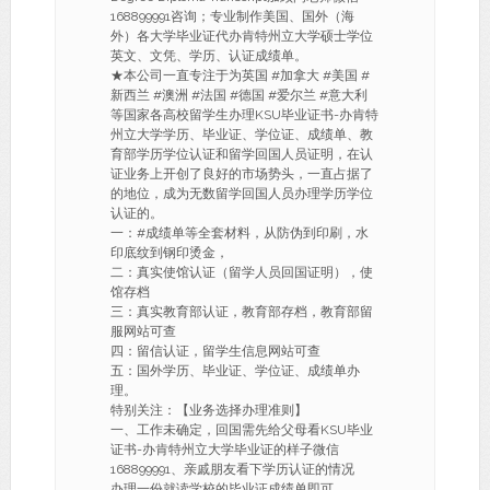
168899991咨询；专业制作美国、国外（海
外）各大学毕业证代办肯特州立大学硕士学位
英文、文凭、学历、认证成绩单。
★本公司一直专注于为英国 #加拿大 #美国 #
新西兰 #澳洲 #法国 #德国 #爱尔兰 #意大利
等国家各高校留学生办理KSU毕业证书-办肯特
州立大学学历、毕业证、学位证、成绩单、教
育部学历学位认证和留学回国人员证明，在认
证业务上开创了良好的市场势头，一直占据了
的地位，成为无数留学回国人员办理学历学位
认证的。
一：#成绩单等全套材料，从防伪到印刷，水
印底纹到钢印烫金，
二：真实使馆认证（留学人员回国证明），使
馆存档
三：真实教育部认证，教育部存档，教育部留
服网站可查
四：留信认证，留学生信息网站可查
五：国外学历、毕业证、学位证、成绩单办
理。
特别关注：【业务选择办理准则】
一、工作未确定，回国需先给父母看KSU毕业
证书-办肯特州立大学毕业证的样子微信
168899991、亲戚朋友看下学历认证的情况
办理一份就读学校的毕业证成绩单即可