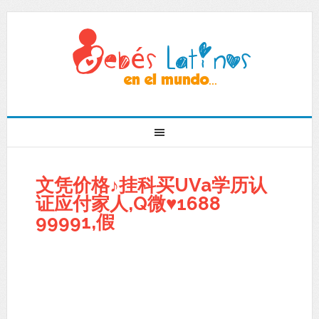
文凭价格♪挂科买UVa学历认
证应付家人,Q微♥1688
99991,假