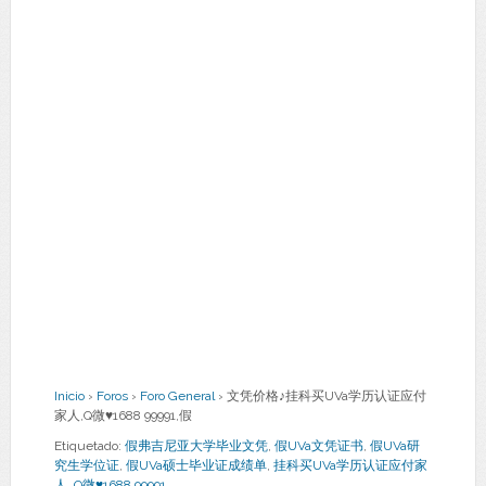
Inicio
›
Foros
›
Foro General
›
文凭价格♪挂科买UVa学历认证应付
家人,Q微♥1688 99991,假
Etiquetado:
假弗吉尼亚大学毕业文凭
,
假UVa文凭证书
,
假UVa研
究生学位证
,
假UVa硕士毕业证成绩单
,
挂科买UVa学历认证应付家
人
,
Q微♥1688 99991