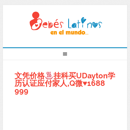
文凭价格
挂科买UDayton学
历认证应付家人,Q微
♥
1688
999