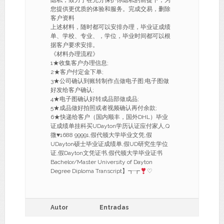
隐私，致力于在充分保护你隐私的前提下，为
您提供更优质的体验和服务。完成交易，删除
客户资料
上述材料，随时都可以安排办理，毕业证成绩
单、学校、专业、，学位，毕业时间都可以根
据客户要求安排。
《材料办理流程》
1★收集客户办理信息;
2★客户付定金下单;
3★公司确认到账转制作点做电子图;电子图做
好发给客户确认;
4★电子图确认好转成品部做成品;
5★成品做好拍照或者视频确认再付余款;
6★快递给客户（国内顺丰，国外DHL）毕业
证成绩单挂科买UDayton学历认证应付家人,Q
微
♥
1688 99991,假代顿大学毕业文凭,假
UDayton硕士毕业证成绩单,假UD研究生学位
证,假Dayton文凭证书,假代顿大学毕业证书
Bachelor/Master University of Dayton
Degree Diploma Transcript】┱┲
♡
Autor
Entradas