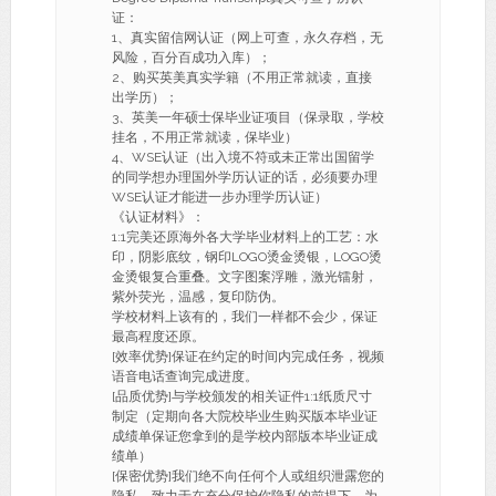
证：
1、真实留信网认证（网上可查，永久存档，无
风险，百分百成功入库）；
2、购买英美真实学籍（不用正常就读，直接
出学历）；
3、英美一年硕士保毕业证项目（保录取，学校
挂名，不用正常就读，保毕业）
4、WSE认证（出入境不符或未正常出国留学
的同学想办理国外学历认证的话，必须要办理
WSE认证才能进一步办理学历认证）
《认证材料》：
1:1完美还原海外各大学毕业材料上的工艺：水
印，阴影底纹，钢印LOGO烫金烫银，LOGO烫
金烫银复合重叠。文字图案浮雕，激光镭射，
紫外荧光，温感，复印防伪。
学校材料上该有的，我们一样都不会少，保证
最高程度还原。
[效率优势]保证在约定的时间内完成任务，视频
语音电话查询完成进度。
[品质优势]与学校颁发的相关证件1:1纸质尺寸
制定（定期向各大院校毕业生购买版本毕业证
成绩单保证您拿到的是学校内部版本毕业证成
绩单）
[保密优势]我们绝不向任何个人或组织泄露您的