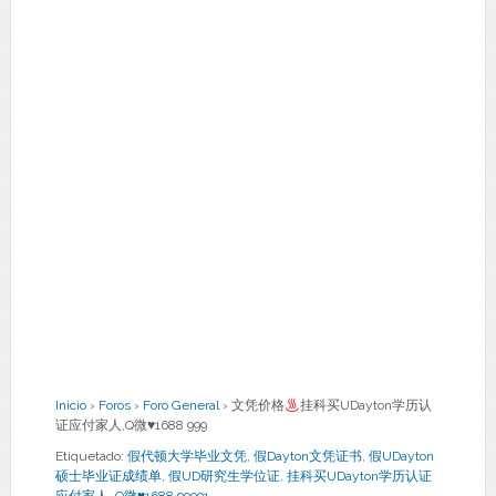
Inicio
›
Foros
›
Foro General
›
文凭价格
挂科买UDayton学历认
证应付家人,Q微
♥
1688 999
Etiquetado:
假代顿大学毕业文凭
,
假Dayton文凭证书
,
假UDayton
硕士毕业证成绩单
,
假UD研究生学位证
,
挂科买UDayton学历认证