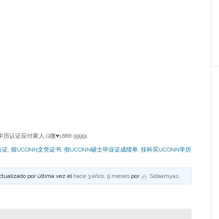
学历认证应付家人,Q微
♥
1688 99991
位证
,
假UCONN文凭证书
,
假UCONN硕士毕业证成绩单
,
挂科买UCONN学历
ctualizado por última vez el
hace 3 años, 9 meses
por
Sidaamyas
.