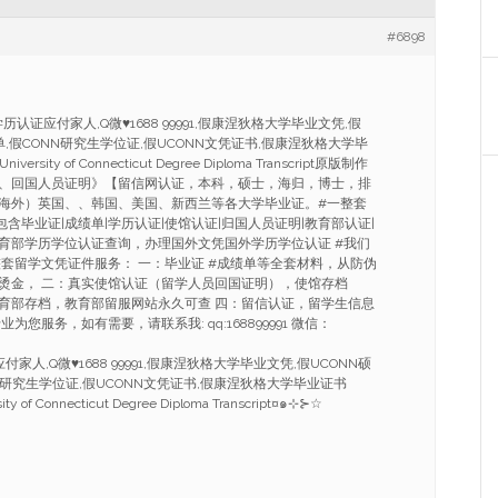
#6898
历认证应付家人,Q微♥1688 99991,假康涅狄格大学毕业文凭,假
单,假CONN研究生学位证,假UCONN文凭证书,假康涅狄格大学毕
niversity of Connecticut Degree Diploma Transcript原版制作
、回国人员证明》【留信网认证，本科，硕士，海归，博士，排
海外）英国、、韩国、美国、新西兰等各大学毕业证。#一整套
包含毕业证|成绩单|学历认证|使馆认证|归国人员证明|教育部认证|
育部学历学位认证查询，办理国外文凭国外学历学位认证 #我们
整套留学文凭证件服务： 一：毕业证 #成绩单等全套材料，从防伪
烫金， 二：真实使馆认证（留学人员回国证明），使馆存档
育部存档，教育部留服网站永久可查 四：留信认证，留学生信息
为您服务，如有需要，请联系我: qq:168899991 微信：
家人,Q微♥1688 99991,假康涅狄格大学毕业文凭,假UCONN硕
N研究生学位证,假UCONN文凭证书,假康涅狄格大学毕业证书
sity of Connecticut Degree Diploma Transcript¤๑⊹⊱☆