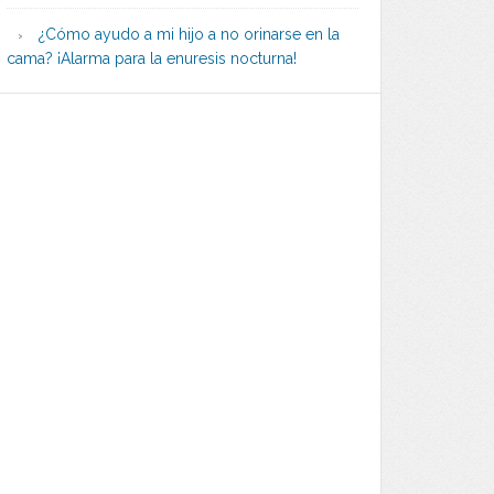
¿Cómo ayudo a mi hijo a no orinarse en la
cama? ¡Alarma para la enuresis nocturna!