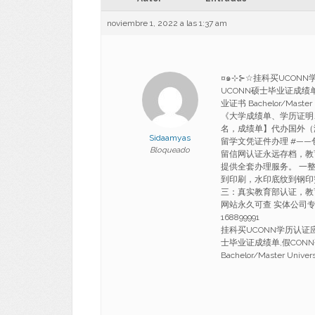
noviembre 1, 2022 a las 1:37 am
¤๑⊹⊱☆挂科买UCONN学
UCONN硕士毕业证成绩
业证书 Bachelor/Master U
《大学成绩单、学历证明
名，成绩单】代办国外（
Sidaamyas
留学文凭证件办理 #——
Bloqueado
留信网认证永远存档，教
提供全套办理服务。 一
到印刷，水印底纹到钢印
三：真实教育部认证，教
网站永久可查 实体公司专业
168899991
挂科买UCONN学历认证应付
士毕业证成绩单,假CON
Bachelor/Master Univer