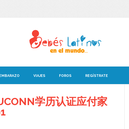
 EMBARAZO
VIAJES
FOROS
REGÍSTRATE
UCONN学历认证应付家
91