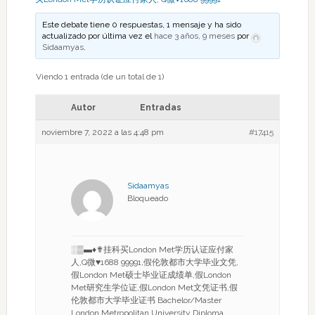
Este debate tiene 0 respuestas, 1 mensaje y ha sido
actualizado por última vez el
hace 3 años, 9 meses
por
Sidaamyas
.
Viendo 1 entrada (de un total de 1)
Autor
Entradas
noviembre 7, 2022 a las 4:48 pm
#17415
Sidaamyas
Bloqueado
░▒▬♦✟挂科买London Met学历认证应付家
人,Q微♥1688 99991,假伦敦都市大学毕业文凭,
假London Met硕士毕业证成绩单,假London
Met研究生学位证,假London Met文凭证书,假
伦敦都市大学毕业证书 Bachelor/Master
London Metropolitan University Diploma