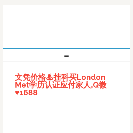
文凭价格♨挂科买London
Met学历认证应付家人,Q微
♥1688