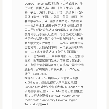
Degree Transcript原版制作《大学成绩单、学
历证明、回国人员证明》【留信网认证，本
科，硕士，海归，博士，排名，成绩单】代办
国外（海外）英国、、韩国、美国、新西兰等
各大学毕业证。#一整套留学文凭证件办理 #
——包含毕业证|成绩单|学历认证|使馆认证|归
国人员证明|教育部认证|留信网认证永远存档，
教育部学历学位认证查询，办理国外文凭国外
学历学位认证 #我们提供全套办理服务。 一整
套留学文凭证件服务： 一：毕业证 #成绩单等
全套材料，从防伪到印刷，水印底纹到钢印烫
金， 二：真实使馆认证（留学人员回国证
明），使馆存档 三：真实教育部认证，教育部
存档，教育部留服网站永久可查 四：留信认
证，留学生信息网站永久可查 实体公司专业为
您服务，如有需要，请联系我: qq:168899991
微信：168899991
挂科买London Met学历认证应付家人,Q微
♥1688 99991,假伦敦都市大学毕业文凭,假
London Met硕士毕业证成绩单,假London Met
研究生学位证,假London Met文凭证书,假伦敦
都市大学毕业证书 Bachelor/Master London
Metropolitan University Diploma Degree
Transcript░▒▬♦✟