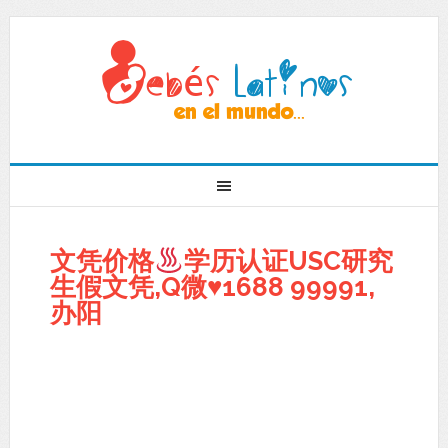
文凭价格
学历认证USC研究
生假文凭,Q微
♥
1688 99991,
办阳