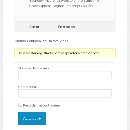
Bachelor/Master University of the Sunshine
Coast Diploma Degree Transcript๑۩๑۞♦
Autor
Entradas
Viendo 1 entrada (de un total de 1)
Debes estar registrado para responder a este debate.
Nombre de usuario:
Contraseña:
Recordar mi contraseña
ACCEDER