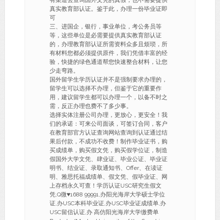
有渠道去查询国外文凭的真假，也不需要提供
真实教育部认证。鉴于此，办理一份毕业证即
可
三、进国企，银行，事业单位，考公务员等
等，这些单位是必需要提供真实教育部认证
的，办理教育部认证所需资料众多且烦琐，所
有材料您都必须提供原件，我们凭借丰富的经
验，快捷的绿色通道帮您快速整合材料，让您
少走弯路。
国外留学生学历认证并不是强制要求办理的，
留学生可以选择不办理，但鉴于它的重要作
用，建议留学生都可以办理一个，以备不时之
需，反正办理也费不了多少事。
选择实体注册公司办理，更放心，更安全！我
们的承诺：可来公司面谈，可签订合同，客户
在教育部官方认证查询网站查询到认证通过结
果后付款，不成功不收费！制作毕业证书，购
买成绩单，购买假文凭，购买假学位证，制造
假国外大学文凭、肆业证、毕业公证、毕业证
明书、结业证、录取通知书、Offer、在读证
明、雅思托福成绩单、假文凭、假毕业证、网
上存档永久可查！学历认证USC研究生假文
凭,Q微♥1688 99991,办阳光海岸大学硕士学位
证,办USC本科毕业证,办USC毕业证成绩单,办
USC留信认证,办 高仿阳光海岸大学缴费单