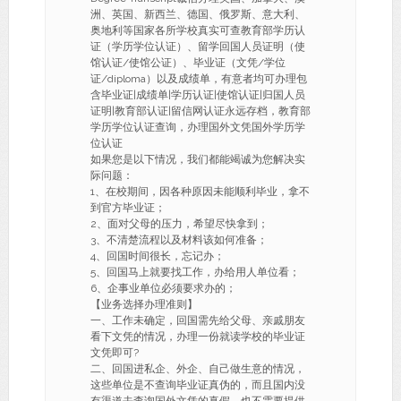
洲、英国、新西兰、德国、俄罗斯、意大利、
奥地利等国家各所学校真实可查教育部学历认
证（学历学位认证）、留学回国人员证明（使
馆认证/使馆公证）、毕业证（文凭/学位
证/diploma）以及成绩单，有意者均可办理包
含毕业证|成绩单|学历认证|使馆认证|归国人员
证明|教育部认证|留信网认证永远存档，教育部
学历学位认证查询，办理国外文凭国外学历学
位认证
如果您是以下情况，我们都能竭诚为您解决实
际问题：
1、在校期间，因各种原因未能顺利毕业，拿不
到官方毕业证；
2、面对父母的压力，希望尽快拿到；
3、不清楚流程以及材料该如何准备；
4、回国时间很长，忘记办；
5、回国马上就要找工作，办给用人单位看；
6、企事业单位必须要求办的；
【业务选择办理准则】
一、工作未确定，回国需先给父母、亲戚朋友
看下文凭的情况，办理一份就读学校的毕业证
文凭即可?
二、回国进私企、外企、自己做生意的情况，
这些单位是不查询毕业证真伪的，而且国内没