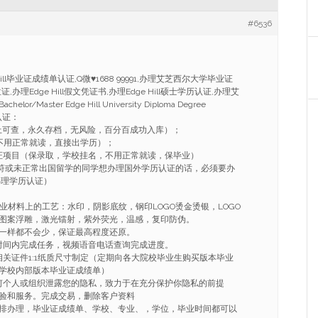
#6536
Hill毕业证成绩单认证,Q微
♥
1688 99991,办理艾芝西尔大学毕业证
位证,办理Edge Hill假文凭证书,办理Edge Hill硕士学历认证,办理艾
/Master Edge Hill University Diploma Degree
历认证：
上可查，永久存档，无风险，百分百成功入库）；
不用正常就读，直接出学历）；
证项目（保录取，学校挂名，不用正常就读，保毕业）
不符或未正常出国留学的同学想办理国外学历认证的话，必须要办
办理学历认证）
毕业材料上的工艺：水印，阴影底纹，钢印LOGO烫金烫银，LOGO
图案浮雕，激光镭射，紫外荧光，温感，复印防伪。
一样都不会少，保证最高程度还原。
的时间内完成任务，视频语音电话查询完成进度。
相关证件1:1纸质尺寸制定（定期向各大院校毕业生购买版本毕业
学校内部版本毕业证成绩单）
任何个人或组织泄露您的隐私，致力于在充分保护你隐私的前提
验和服务。完成交易，删除客户资料
排办理，毕业证成绩单、学校、专业、，学位，毕业时间都可以