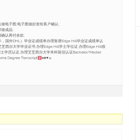
点做电子图;电子图做好发给客户确认;
做成品;
频确认再付余款;
，国外DHL）毕业证成绩单办理靠谱Edge Hill毕业证成绩单认
办理艾芝西尔大学毕业证书,办理Edge Hill学士学位证,办理Edge Hill假
l硕士学历认证,办理艾芝西尔大学本科留信认证Bachelor/Master
loma Degree Transcript
♠
♣
♥
☼