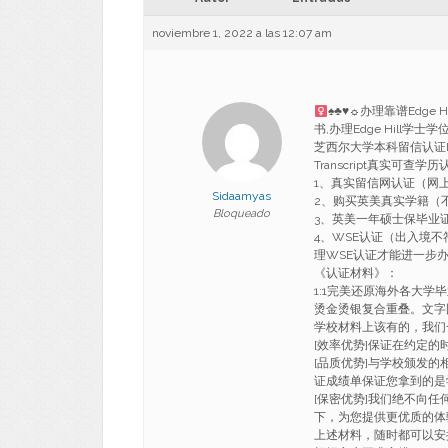
noviembre 1, 2022 a las 12:07 am
♠
♣
♥
☼办理靠谱Edge 
书,办理Edge Hill学士学
芝西尔大学本科留信认证Bachelor
Transcript真实可查学
1、真实留信网认证（网
Sidaamyas
2、购买英美真实学籍（
Bloqueado
3、英美一年硕士保毕业
4、WSE认证（出入境
理WSE认证才能进一步
《认证材料》：
1:1完美还原海外各大学
烫金烫银复合重叠。文字
学校材料上该有的，我们
[效率优势]保证在约定
[品质优势]与学校颁发的
证成绩单保证您拿到的是
[保密优势]我们绝不向
下，为您提供更优质的体
上述材料，随时都可以安