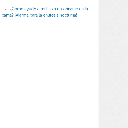
¿Cómo ayudo a mi hijo a no orinarse en la
cama? ¡Alarma para la enuresis nocturna!