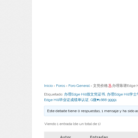
Inicio
›
Foros
›
Foro General
›
文凭价格
办理靠谱Edge 
Etiquetado:
办理Edge Hill假文凭证书
,
办理Edge Hill学
Edge Hill毕业证成绩单认证
,
Q微♥1688 99991
Este debate tiene 0 respuestas, 1 mensaje y ha sido a
Viendo 1 entrada (de un total de 1)
Autor
Entradas