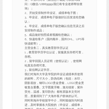
问：Q微信/168899991我们有专业老师帮你查
询）；
2、开始安排制作毕业证、成绩单电子图；
3、毕业证、成绩单电子版做好以后发送给您确
认；
4、毕业证、成绩单电子版您确认信息无误之后
安排制作成品；
5、成品做好拍照或者视频给您确认；
6、快递给客户（国内顺丰，国外DHL、UPS等
快读邮寄）。
主营业务二，真实教育部学历认证
1，教育部学历学位认证，留服真实存档可查，
存档。
2，留学回国人员证明（使馆认证），使馆网
站真实存档可查。
3，留信网认证学历，
我们对海外大学及学院的毕业证成绩单所使用
的材料，尺寸大小，防伪结构（包括：水印，
阴影底纹，钢印LOGO烫金烫银，LOGO烫金烫
银复合重叠。文字图案浮雕，激光镭射，紫外
荧光，温感，复印防伪）都有原版本文凭对
照，质量得到了广大海外客户群体的认可。
同时和海外学校留学中介，同时能做到与时俱
进，及时掌握各大院校的（毕业证，成绩单，