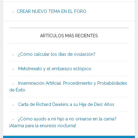
CREAR NUEVO TEMA EN EL FORO
ARTÍCULOS MÁS RECIENTES
¿Cómo calcular los días de ovulación?
Metotrexato y el embarazo ectópico
Inseminación Artificial: Procedimiento y Probabilidades
de Éxito
Carta de Richard Dawkins a su Hija de Diez Años
¿Cómo ayudo a mi hijo a no orinarse en la cama?
¡Alarma para la enuresis nocturna!