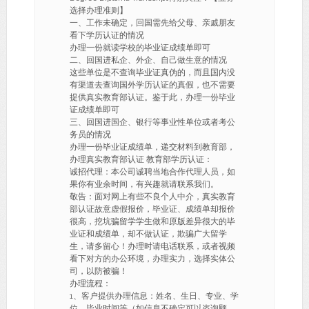
选择办理准则】
一、工作未确定，回国需先给父母、亲戚朋友
看下学历认证的情况
办理一份就读学校的毕业证成绩单即可
二、回国进私企、外企、自己做生意的情况
这些单位是不查询毕业证真伪的，而且国内没
有渠道去查询国外学历认证的真假，也不需要
提供真实教育部认证。鉴于此，办理一份毕业
证成绩单即可
三、回国进国企、银行等事业性单位或者考公
务员的情况
办理一份毕业证成绩单，递交材料到教育部，
办理真实教育部认证 教育部学历认证：
诚招代理：本公司诚聘当地合作代理人员，如
果你有业余时间，有兴趣就请联系我们。
敬告：面对网上有些不良个人中介，真实教育
部认证故意虚假报价，毕业证、成绩单却报价
很高，挖坑骗留学学生做和原版差异很大的毕
业证和成绩单，却不做认证，欺骗广大留学
生，请多留心！办理时请电话联系，或者视频
看下对方的办公环境，办理实力，选择实体公
司，以防被骗！
办理流程：
1、客户提供办理信息：姓名、生日、专业、学
位、毕业时间等（如信息不确定可以咨询顾