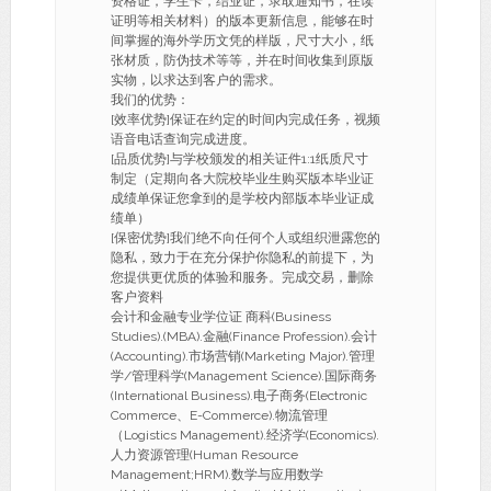
资格证，学生卡，结业证，录取通知书，在读
证明等相关材料）的版本更新信息，能够在时
间掌握的海外学历文凭的样版，尺寸大小，纸
张材质，防伪技术等等，并在时间收集到原版
实物，以求达到客户的需求。
我们的优势：
[效率优势]保证在约定的时间内完成任务，视频
语音电话查询完成进度。
[品质优势]与学校颁发的相关证件1:1纸质尺寸
制定（定期向各大院校毕业生购买版本毕业证
成绩单保证您拿到的是学校内部版本毕业证成
绩单）
[保密优势]我们绝不向任何个人或组织泄露您的
隐私，致力于在充分保护你隐私的前提下，为
您提供更优质的体验和服务。完成交易，删除
客户资料
会计和金融专业学位证 商科(Business
Studies).(MBA).金融(Finance Profession).会计
(Accounting).市场营销(Marketing Major).管理
学/管理科学(Management Science).国际商务
(International Business).电子商务(Electronic
Commerce、E-Commerce).物流管理
（Logistics Management).经济学(Economics).
人力资源管理(Human Resource
Management;HRM).数学与应用数学