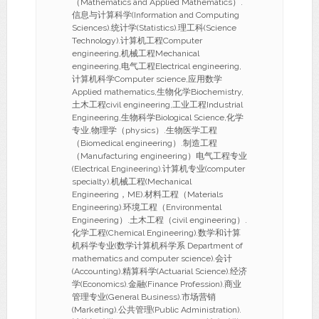
（Mathematics and Applied Mathematics）.
信息与计算科学(Information and Computing
Sciences).统计学(Statistics).理工科(Science
Technology).计算机工程Computer
engineering,机械工程Mechanical
engineering,电气工程Electrical engineering,
计算机科学Computer science,应用数学
Applied mathematics,生物化学Biochemistry,
土木工程civil engineering,工业工程Industrial
Engineering,生物科学Biological Science,化学
专业,物理学（physics）.生物医学工程
（Biomedical engineering）.制造工程
（Manufacturing engineering）电气工程专业
(Electrical Engineering).计算机专业(computer
specialty).机械工程(Mechanical
Engineering，ME).材料工程（Materials
Engineering).环境工程（Environmental
Engineering）.土木工程（civil engineering）.
化学工程(Chemical Engineering).数学和计算
机科学专业(数学计算机科学系 Department of
mathematics and computer science).会计
(Accounting).精算科学(Actuarial Science).经济
学(Economics).金融(Finance Profession).商业
管理专业(General Business).市场营销
(Marketing).公共管理(Public Administration).