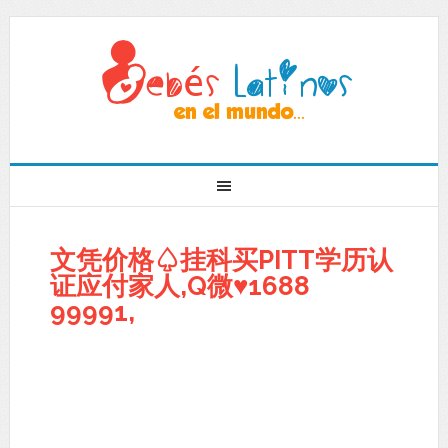
文凭价格♤挂科买PITT学历认
证应付家人,Q微♥1688
99991,