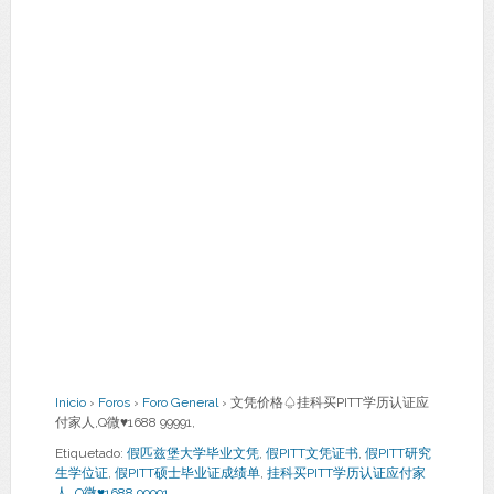
Inicio
›
Foros
›
Foro General
›
文凭价格♤挂科买PITT学历认证应
付家人,Q微♥1688 99991,
Etiquetado:
假匹兹堡大学毕业文凭
,
假PITT文凭证书
,
假PITT研究
生学位证
,
假PITT硕士毕业证成绩单
,
挂科买PITT学历认证应付家
人
,
Q微♥1688 99991