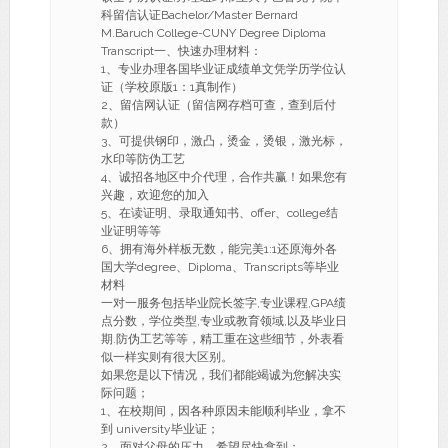
科留信认证Bachelor/Master Bernard
M.Baruch College-CUNY Degree Diploma
Transcript一、快速办理材料：
1、专业办理各国毕业证成绩单文凭学历学位认
证（学校原版1：1真制作）
2、留信网认证（留信网存档可查，查到后付
款）
3、可提供钢印，激凸，烫金，烫银，激光标，
水印等防伪工艺
4、诚招各地区中介代理，合作共赢！如果您有
兴趣，欢迎您的加入
5、在读证明、录取通知书、offer、college结
业证明等等
6、拥有海外样板无数，能完美1:1还原海外各
国大学degree、Diploma、Transcripts等毕业
材料
一对一服务包括毕业院长签字,专业课程,GPA绩
点分数，学位类型,专业或教育领域,以及毕业日
期.防伪工艺等等，精工重在这些细节，外表看
似一样实则有很大区别。
如果您是以下情况，我们都能竭诚为您解决实
际问题；
1、在校期间，因各种原因未能顺利毕业，拿不
到 university毕业证；
2、面对父母的压力，希望尽快拿到；