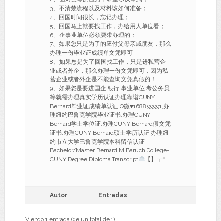
3、不清楚流程以及材料该如何准备；
4、回国时间很长，忘记办理；
5、回国马上就要找工作，办给用人单位看；
6、企事业单位必须要求办理的；
7、如果您只是为了的应付父母亲戚朋友，那么
办理一份毕业证成绩单文凭即可
8、如果您是为了回国找工作，只是进私营企
业或者外企，那么办理一份文凭即可，因为私
营企业或者外企是不能查询文凭真假的！
9、如果您是要进国企 银行 事业单位 考公务员
等就需办理真实学历认证办理靠谱CUNY
Bernard毕业证成绩单认证,Q微
♥
1688 99991,办
理纽约巴鲁克学院毕业证书,办理CUNY
Bernard学士学位证,办理CUNY Bernard假文凭
证书,办理CUNY Bernard硕士学历认证,办理纽
约市立大学巴鲁克学院本科留信认证
Bachelor/Master Bernard M.Baruch College-
CUNY Degree Diploma Transcript
【】┱º
Autor
Entradas
Viendo 1 entrada (de un total de 1)