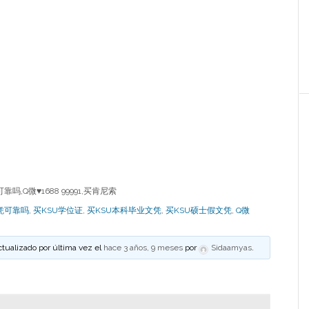
,Q微♥1688 99991,买肯尼索
凭可靠吗
,
买KSU学位证
,
买KSU本科毕业文凭
,
买KSU硕士假文凭
,
Q微
ctualizado por última vez el
hace 3 años, 9 meses
por
Sidaamyas
.