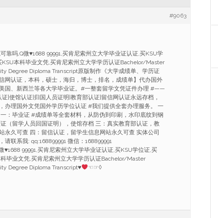
#9063
可靠吗,Q微
♥
1688 99991,买肯尼索州立大学毕业证认证,买KSU学
KSU本科毕业文凭,买肯尼索州立大学学历认证Bachelor/Master
versity Degree Diploma Transcript原版制作《大学成绩单、学历证
信网认证，本科，硕士，海归，博士，排名，成绩单】代办国外
美国、新西兰等各大学毕业证。#一整套留学文凭证件办理 #——
认证|使馆认证|归国人员证明|教育部认证|留信网认证永远存档，
，办理国外文凭国外学历学位认证 #我们提供全套办理服务。 一
 一：毕业证 #成绩单等全套材料，从防伪到印刷，水印底纹到钢
认证（留学人员回国证明），使馆存档 三：真实教育部认证，教
站永久可查 四：留信认证，留学生信息网站永久可查 实体公司
我: qq:168899991 微信：168899991
微
♥
1688 99991,买肯尼索州立大学毕业证认证,买KSU学位证,买
科毕业文凭,买肯尼索州立大学学历认证Bachelor/Master
ty Degree Diploma Transcript
♥
☜☞◊