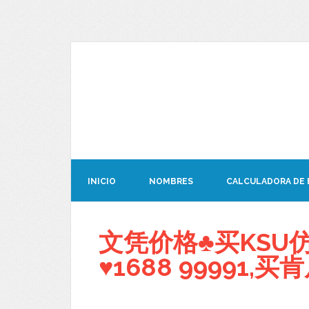
INICIO
NOMBRES
CALCULADORA DE
文凭价格♣买KSU
♥1688 99991,买