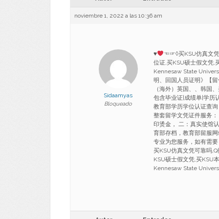
noviembre 1, 2022 a las 10:36 am
♥
☜☞◊买KSU仿真文凭
位证,买KSU硕士假文凭,买
Kennesaw State Uni
明、回国人员证明》【留
（海外）英国、、韩国、
Sidaamyas
包含毕业证|成绩单|学历
Bloqueado
教育部学历学位认证查询
整套留学文凭证件服务：
印烫金， 二：真实使馆
育部存档，教育部留服网
专业为您服务，如有需要，请联系
买KSU仿真文凭可靠吗,Q
KSU硕士假文凭,买KSU本
Kennesaw State Universi