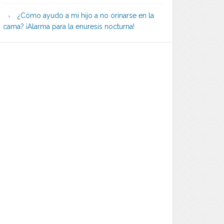
¿Cómo ayudo a mi hijo a no orinarse en la
cama? ¡Alarma para la enuresis nocturna!