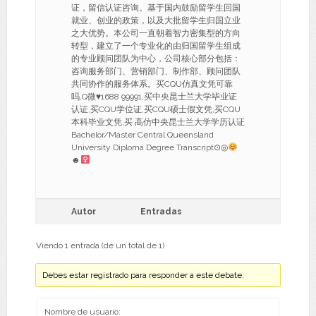
证，留信认证咨询。基于国内鼓励留学生回国
就业、创业的政策，以及大批留学生归国立业
之大优势。本公司一直朝着智力密集型的方向
转型，建立了一个专业化的由归国留学生组成
的专业顾问团队为中心，公司核心部分包括：
咨询服务部门、营销部门、制作部、顾问团队
共同协作的服务体系。买CQU仿真文凭可靠
吗,Q微
♥
1688 99991,买中央昆士兰大学毕业证
认证,买CQU学位证,买CQU硕士假文凭,买CQU
本科毕业文凭,买 高仿中央昆士兰大学学历认证
Bachelor/Master Central Queensland
University Diploma Degree Transcript⊙◎
☻
Autor
Entradas
Viendo 1 entrada (de un total de 1)
Debes estar registrado para responder a este debate.
Nombre de usuario: