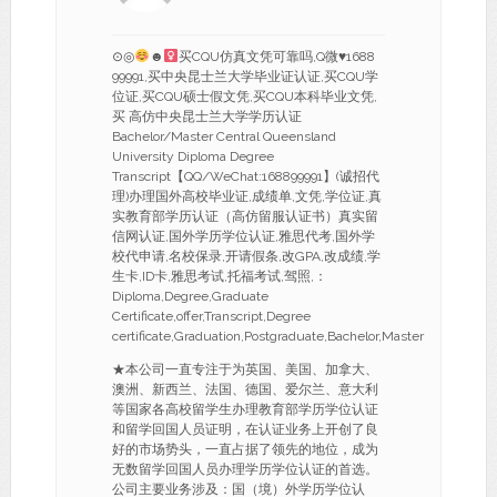
⊙◎
☻
买CQU仿真文凭可靠吗,Q微
♥
1688
99991,买中央昆士兰大学毕业证认证,买CQU学
位证,买CQU硕士假文凭,买CQU本科毕业文凭,
买 高仿中央昆士兰大学学历认证
Bachelor/Master Central Queensland
University Diploma Degree
Transcript【QQ/WeChat:168899991】(诚招代
理)办理国外高校毕业证,成绩单,文凭,学位证,真
实教育部学历认证（高仿留服认证书）真实留
信网认证,国外学历学位认证,雅思代考,国外学
校代申请,名校保录,开请假条,改GPA,改成绩,学
生卡,ID卡,雅思考试,托福考试,驾照,：
Diploma,Degree,Graduate
Certificate,offer,Transcript,Degree
certificate,Graduation,Postgraduate,Bachelor,Master
★本公司一直专注于为英国、美国、加拿大、
澳洲、新西兰、法国、德国、爱尔兰、意大利
等国家各高校留学生办理教育部学历学位认证
和留学回国人员证明，在认证业务上开创了良
好的市场势头，一直占据了领先的地位，成为
无数留学回国人员办理学历学位认证的首选。
公司主要业务涉及：国（境）外学历学位认