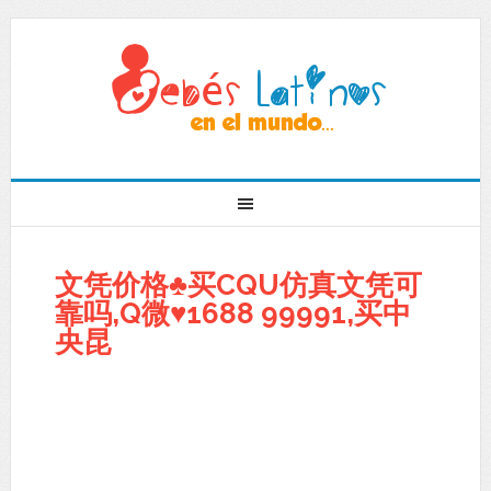
文凭价格♣买CQU仿真文凭可
靠吗,Q微♥1688 99991,买中
央昆