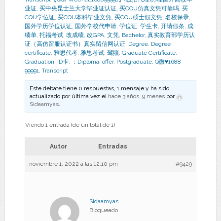
业证
,
买中央昆士兰大学毕业证认证
,
买CQU仿真文凭可靠吗
,
买
CQU学位证
,
买CQU本科毕业文凭
,
买CQU硕士假文凭
,
名校保录
,
国外学历学位认证
,
国外学校代申请
,
学位证
,
学生卡
,
开请假条
,
成
绩单
,
托福考试
,
改成绩
,
改GPA
,
文凭
,
Bachelor
,
真实教育部学历认
证（高仿留服认证书）真实留信网认证
,
Degree
,
Degree
certificate
,
雅思代考
,
雅思考试
,
驾照
,
Graduate Certificate
,
Graduation
,
ID卡
,
：Diploma
,
offer
,
Postgraduate
,
Q微♥1688
99991
,
Transcript
Este debate tiene 0 respuestas, 1 mensaje y ha sido
actualizado por última vez el
hace 3 años, 9 meses
por
Sidaamyas
.
Viendo 1 entrada (de un total de 1)
Autor
Entradas
noviembre 1, 2022 a las 12:10 pm
#9429
Sidaamyas
Bloqueado