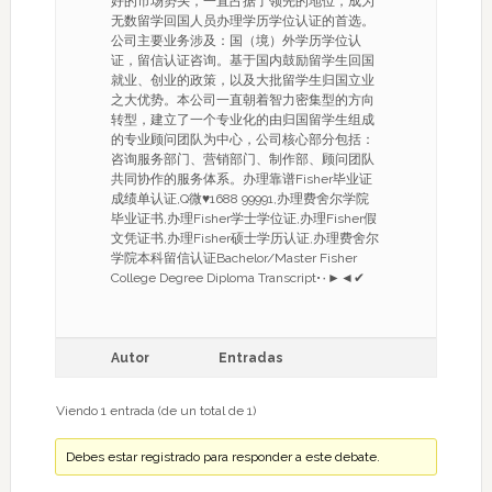
好的市场势头，一直占据了领先的地位，成为
无数留学回国人员办理学历学位认证的首选。
公司主要业务涉及：国（境）外学历学位认
证，留信认证咨询。基于国内鼓励留学生回国
就业、创业的政策，以及大批留学生归国立业
之大优势。本公司一直朝着智力密集型的方向
转型，建立了一个专业化的由归国留学生组成
的专业顾问团队为中心，公司核心部分包括：
咨询服务部门、营销部门、制作部、顾问团队
共同协作的服务体系。办理靠谱Fisher毕业证
成绩单认证,Q微♥1688 99991,办理费舍尔学院
毕业证书,办理Fisher学士学位证,办理Fisher假
文凭证书,办理Fisher硕士学历认证,办理费舍尔
学院本科留信认证Bachelor/Master Fisher
College Degree Diploma Transcript•۰►◄✔
Autor
Entradas
Viendo 1 entrada (de un total de 1)
Debes estar registrado para responder a este debate.