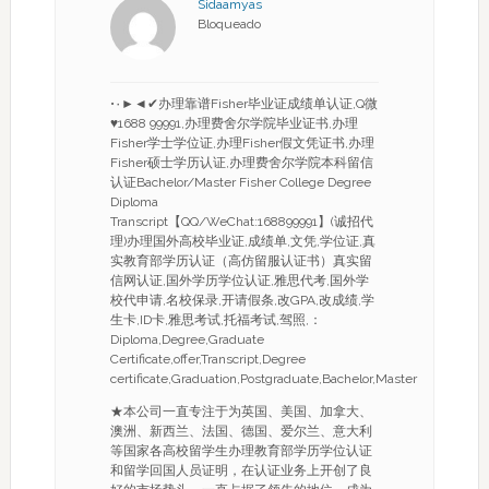
Sidaamyas
Bloqueado
•۰►◄✔办理靠谱Fisher毕业证成绩单认证,Q微
♥1688 99991,办理费舍尔学院毕业证书,办理
Fisher学士学位证,办理Fisher假文凭证书,办理
Fisher硕士学历认证,办理费舍尔学院本科留信
认证Bachelor/Master Fisher College Degree
Diploma
Transcript【QQ/WeChat:168899991】(诚招代
理)办理国外高校毕业证,成绩单,文凭,学位证,真
实教育部学历认证（高仿留服认证书）真实留
信网认证,国外学历学位认证,雅思代考,国外学
校代申请,名校保录,开请假条,改GPA,改成绩,学
生卡,ID卡,雅思考试,托福考试,驾照,：
Diploma,Degree,Graduate
Certificate,offer,Transcript,Degree
certificate,Graduation,Postgraduate,Bachelor,Master
★本公司一直专注于为英国、美国、加拿大、
澳洲、新西兰、法国、德国、爱尔兰、意大利
等国家各高校留学生办理教育部学历学位认证
和留学回国人员证明，在认证业务上开创了良