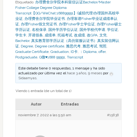
Etiquetado:
办理费舍尔学院本科留信认证Bachelor/Master
Fisher College Degree Diploma
Transcript【QQ/WeChat:168899991】(诚招代理)办理国外高校毕
业证
,
办理费舍尔学院毕业证书
,
办理靠谱Fisher毕业证成绩单认
证
,
办理Fisher假文凭证书
,
办理Fisher学士学位证
,
办理Fisher硕士
学历认证
,
名校保录
,
国外学历学位认证
,
国外学校代申请
,
学位证
,
学生卡
,
开请假条
,
成绩单
,
托福考试
,
改成绩
,
改GPA
,
文凭
,
Bachelor
,
真实教育部学历认证（高仿留服认证书）真实留信网认
证
,
Degree
,
Degree certificate
,
雅思代考
,
雅思考试
,
驾照
,
Graduate Certificate
,
Graduation
,
ID卡
,
：Diploma
,
offer
,
Postgraduate
,
Q微♥1688 99991
,
Transcript
Este debate tiene 0 respuestas, 1 mensaje y ha sido
actualizado por última vez el
hace 3 años, 9 meses
por
Sidaamyas
.
Viendo 1 entrada (de un total de 1)
Autor
Entradas
noviembre 7, 2022 a las 5:50 am
#15838