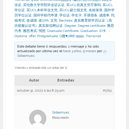
业证
,
买伦敦大学学院毕业证认证
,
买UCL仿真文凭可靠吗
,
买UCL
学位证
,
买UCL本科毕业文凭
,
买UCL硕士假文凭
,
名校保录
,
国外学
历学位认证
,
国外学校代申请
,
学位证
,
学生卡
,
开请假条
,
成绩单
,
托
福考试
,
改成绩
,
改GPA
,
文凭
,
Bachelor
,
真实教育部学历认证（高
仿留服认证书）真实留信网认证
,
Degree
,
Degree certificate
,
雅思
代考
,
雅思考试
,
驾照
,
Graduate Certificate
,
Graduation
,
ID卡
,
：
Diploma
,
offer
,
Postgraduate
,
Q微♥1688 99991
,
Transcript
Este debate tiene 0 respuestas, 1 mensaje y ha sido
actualizado por última vez el
hace 3 años, 9 meses
por
Sidaamyas
.
Viendo 1 entrada (de un total de 1)
Autor
Entradas
octubre 31, 2022 a las 8:25 pm
#5651
Sidaamyas
Bloqueado