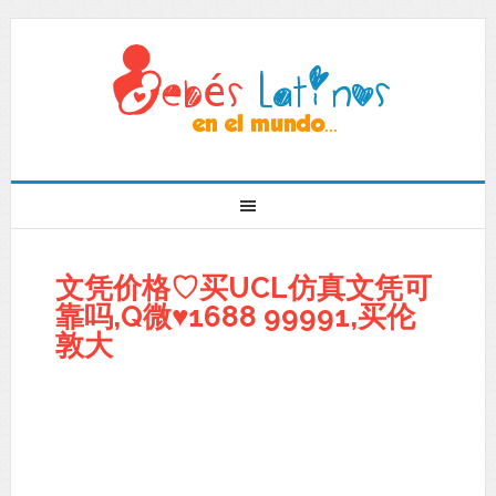
文凭价格♡买UCL仿真文凭可
靠吗,Q微♥1688 99991,买伦
敦大