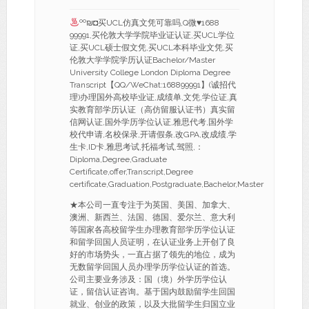
ºº₪◘买UCL仿真文凭可靠吗,Q微
♥
1688
99991,买伦敦大学学院毕业证认证,买UCL学位
证,买UCL硕士假文凭,买UCL本科毕业文凭,买
伦敦大学学院学历认证Bachelor/Master
University College London Diploma Degree
Transcript【QQ/WeChat:168899991】(诚招代
理)办理国外高校毕业证,成绩单,文凭,学位证,真
实教育部学历认证（高仿留服认证书）真实留
信网认证,国外学历学位认证,雅思代考,国外学
校代申请,名校保录,开请假条,改GPA,改成绩,学
生卡,ID卡,雅思考试,托福考试,驾照,：
Diploma,Degree,Graduate
Certificate,offer,Transcript,Degree
certificate,Graduation,Postgraduate,Bachelor,Master
★本公司一直专注于为英国、美国、加拿大、
澳洲、新西兰、法国、德国、爱尔兰、意大利
等国家各高校留学生办理教育部学历学位认证
和留学回国人员证明，在认证业务上开创了良
好的市场势头，一直占据了领先的地位，成为
无数留学回国人员办理学历学位认证的首选。
公司主要业务涉及：国（境）外学历学位认
证，留信认证咨询。基于国内鼓励留学生回国
就业、创业的政策，以及大批留学生归国立业