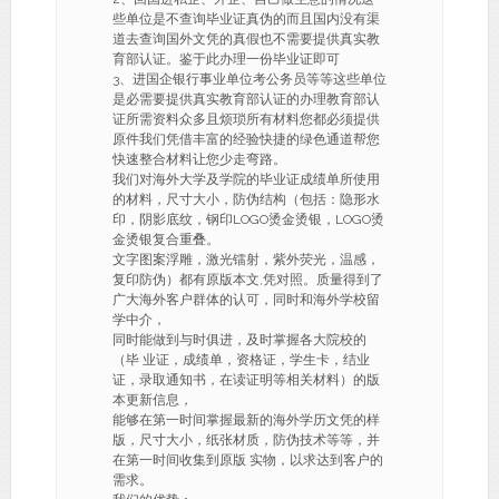
些单位是不查询毕业证真伪的而且国内没有渠
道去查询国外文凭的真假也不需要提供真实教
育部认证。鉴于此办理一份毕业证即可
3、进国企银行事业单位考公务员等等这些单位
是必需要提供真实教育部认证的办理教育部认
证所需资料众多且烦琐所有材料您都必须提供
原件我们凭借丰富的经验快捷的绿色通道帮您
快速整合材料让您少走弯路。
我们对海外大学及学院的毕业证成绩单所使用
的材料，尺寸大小，防伪结构（包括：隐形水
印，阴影底纹，钢印LOGO烫金烫银，LOGO烫
金烫银复合重叠。
文字图案浮雕，激光镭射，紫外荧光，温感，
复印防伪）都有原版本文,凭对照。质量得到了
广大海外客户群体的认可，同时和海外学校留
学中介，
同时能做到与时俱进，及时掌握各大院校的
（毕 业证，成绩单，资格证，学生卡，结业
证，录取通知书，在读证明等相关材料）的版
本更新信息，
能够在第一时间掌握最新的海外学历文凭的样
版，尺寸大小，纸张材质，防伪技术等等，并
在第一时间收集到原版 实物，以求达到客户的
需求。