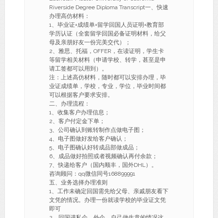
Riverside Degree Diploma Transcript一、快速
办理高仿材料：
1、毕业证+成绩单+留学回国人员证明+教育部
学历认证（全套留学回国必备证明材料，给父
母及亲朋好友一份完美交代）；
2、雅思、托福，OFFER，在读证明，学生卡
等留学相关材料（申请学校、转学，甚至是申
请工签都可以用到）。
注：上述高仿材料，随时都可以安排办理，毕
业证成绩单，学校，专业，学位，毕业时间都
可以根据客户要求安排。
二、办理流程：
1、收集客户办理信息；
2、客户付定金下单；
3、公司确认到账转制作点做电子图；
4、电子图做好发给客户确认；
5、电子图确认好转成品部做成品；
6、成品做好拍照或者视频确认再付余款；
7、快递给客户（国内顺丰，国外DHL）。
咨询顾问：qq微信同号168899991
五、业务选择办理准则
1、工作未确定回国需先给父母、亲戚朋友看下
文凭的情况。办理一份就读学校的毕业证文凭
即可
2、回国进私企、外企、自己做生意的情况这