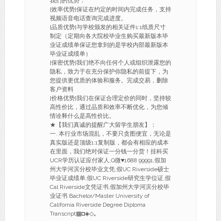
我们的优势：
[效率优势]保证在约定的时间内完成任务，支持
视频语音电话查询完成进度。
[品质优势]与学校颁发的相关证件1:1纸质尺寸
制定（定期向各大院校毕业生购买最新版本毕
业证成绩单保证您拿到的是学校内部最新版本
毕业证成绩单）
[保密优势]我们绝不向任何个人或组织泄露您的
隐私，致力于在充分保护你隐私的前提下，为
您提供更优质的体验和服务。完成交易，删除
客户资料
[价格优势]我们在保证合理定价的同时，坚持较
高性价比，通过品质和效率不断优化，为您倾
情诠释什么是高性价比。
★【我们真诚的提醒广大留学生朋友】：
一. 本行业市场混乱，不要只贪图便宜，无论是
真实版还是顶级1:1复制版，都会有相应的成本
在里面，我们绝对保证一分钱一分货！挂科买
UCR学历认证应付家人,Q微♥1688 99991,假加
州大学河滨分校毕业文凭,假UC Riverside硕士
毕业证成绩单,假UC Riverside研究生学位证,假
Cal Riverside文凭证书,假加州大学河滨分校毕
业证书 Bachelor/Master University of
California Riverside Degree Diploma
Transcript▩◘◈◇｡