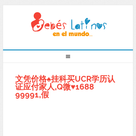
文凭价格♠挂科买UCR学历认
证应付家人,Q微♥1688
99991,假