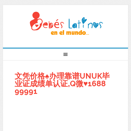
文凭价格♠办理靠谱UNUK毕
业证成绩单认证,Q微♥1688
99991