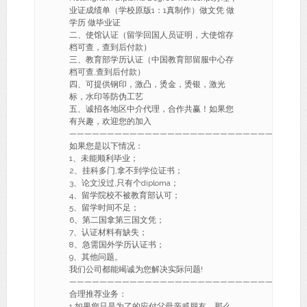
业证成绩单（学校原版1：1真制作）做文凭 做
学历 做毕业证
二、使馆认证（留学回国人员证明，大使馆存
档可查，查到后付款）
三、教育部学历认证（中国教育部留服中心存
档可查,查到后付款）
四、可提供钢印，激凸，烫金，烫银，激光
标，水印等防伪工艺
五、诚招各地区中介代理，合作共赢！如果您
有兴趣，欢迎您的加入
———————————————————————————-
如果您是以下情况：
1、未能顺利毕业；
2、挂科多门,拿不到学位证书；
3、论文没过,只有个diploma；
4、留学院校不被教育部认可；
5、留学时间不足；
6、第二国拿第三国文凭；
7、认证材料有缺失；
8、急需国外学历认证书；
9、其他问题。
我们公司都能竭诚为您解决实际问题!
———————————————————————————-
合理推荐业务：
1.如果您只是为了的应付父母亲戚朋友，那么