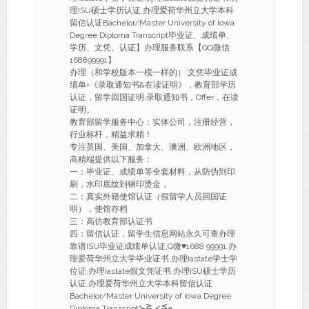
理ISU硕士学历认证,办理爱荷华州立大学本科
留信认证Bachelor/Master University of Iowa
Degree Diploma Transcript毕业证、成绩单、
学历、文凭、认证】办理服务联系【QQ微信
168899991】
办理（和学校版本一模一样的）:文凭毕业证成
绩单+《录取通知书&在读证明》，教育部学历
认证，留学回国证明,录取通知书，Offer，在读
证明。
教育部留学服务中心：实体公司，注册经营，
行业标杆，精益求精！
专注英国、美国、加拿大、澳洲、欧洲地区，
高精端提供以下服务：
一：毕业证、成绩单等全套材料，从防伪到印
刷，水印底纹到钢印烫金，
二：真实外籍使馆认证（假留学人员回国证
明），使馆存档
三：高仿教育部认证书
四：留信认证，留学生信息网站永久可查办理
靠谱ISU毕业证成绩单认证,Q微♥1688 99991,办
理爱荷华州立大学毕业证书,办理Iastate学士学
位证,办理Iastate假文凭证书,办理ISU硕士学历
认证,办理爱荷华州立大学本科留信认证
Bachelor/Master University of Iowa Degree
Diploma Transcript⊱⋛⋌⋚๑