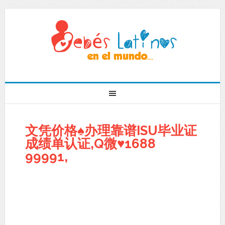
文凭价格♠办理靠谱ISU毕业证
成绩单认证,Q微♥1688
99991,