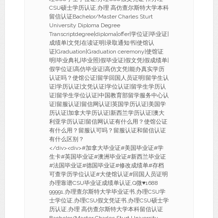
CSU硕士学历认证,办理 高仿查尔斯特大学本科
留信认证Bachelor/Master Charles Sturt
University Diploma Degree
Transcriptdegree|diploma|offer|学位证|毕业证|
成绩单|文凭|在读证明|录取通知书|使馆认
证|Graduation|Graduation ceremony|使馆证
明|毕业典礼|毕业照|假毕业证|假文凭|假成绩单|
假学位证|高仿毕业证|高仿文凭|能办真实学历
认证吗？使馆公证|留学回国人员证明|留学生认
证|学历认证|文凭认证|学位认证|留学生学历认
证|留学生学位认证|中国教育部留学服务中心认
证|留服认证|留信网认证|英国学历认证|美国学
历认证|加拿大学历认证|新西兰学历认证|澳大
利亚学历认证|留信网认证有什么用？使馆公证
有什么用？留服认可吗？留服认证和留信认证
有什么区别？
</div><div>#加拿大毕业证#美国毕业证#学
生卡#英国毕业证#澳洲毕业证#新西兰毕业证
#法国毕业证#德国毕业证#修改成绩单#存档
可查学历学位认证#大使馆认证#回国人员证明
办理靠谱CSU毕业证成绩单认证,Q微
♥
1688
99991,办理查尔斯特大学毕业证书,办理CSU学
士学位证,办理CSU假文凭证书,办理CSU硕士学
历认证,办理 高仿查尔斯特大学本科留信认证