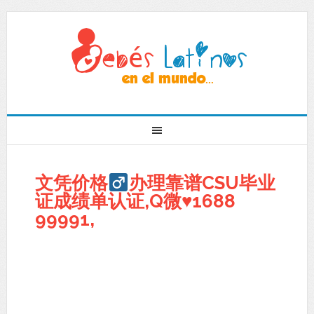
文凭价格
办理靠谱CSU毕业
证成绩单认证,Q微
♥
1688
99991,